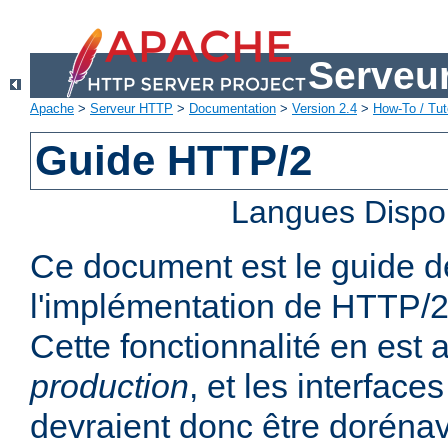
Serveu
Apache
>
Serveur HTTP
>
Documentation
>
Version 2.4
>
How-To / Tut
Guide HTTP/2
Langues Dispo
Ce document est le guide de 
l'implémentation de HTTP/2
Cette fonctionnalité en est
production
, et les interfaces
devraient donc être dorénav