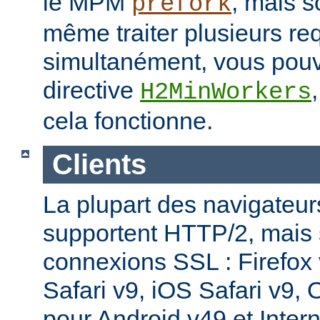
le MPM
, mais s
prefork
même traiter plusieurs re
simultanément, vous pouv
directive
H2MinWorkers
cela fonctionne.
Clients
La plupart des navigateu
supportent HTTP/2, mais
connexions SSL : Firefox
Safari v9, iOS Safari v9,
pour Android v49 et Inter