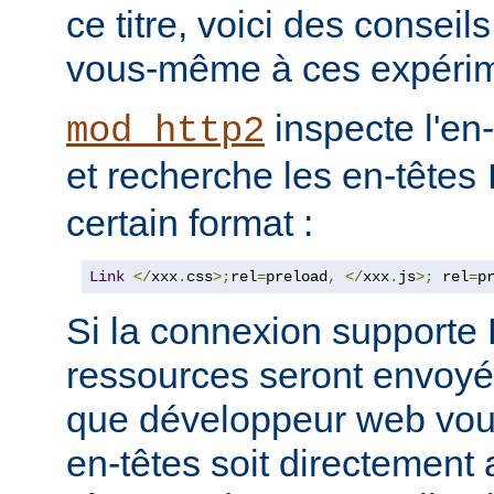
ce titre, voici des consei
vous-même à ces expérim
inspecte l'en
mod_http2
et recherche les en-têtes
certain format :
Link
</
xxx
.
css
>;
rel
=
preload
,
</
xxx
.
js
>;
 rel
=
p
Si la connexion support
ressources seront envoyée
que développeur web vous
en-têtes soit directement 