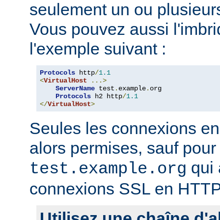
seulement un ou plusieurs
Vous pouvez aussi l'imb
l'exemple suivant :
Protocols
 http
/
1.1
<
VirtualHost
...>
ServerName
 test
.
example
.
org

Protocols
 h2 http
/
1.1
</
VirtualHost
>
Seules les connexions e
alors permises, sauf pour 
qui 
test.example.org
connexions SSL en HTTP
Utilisez une chaîne d'