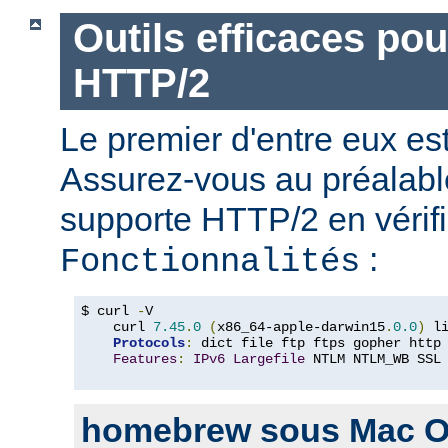
Outils efficaces po
HTTP/2
Le premier d'entre eux e
Assurez-vous au préalabl
supporte HTTP/2 en vérifi
:
Fonctionnalités
$ curl 
-
V

    curl 
7.45
.
0
(
x86_64-apple-darwin15
.
0.0
)
 l
Protocols
:
 dict file ftp ftps gopher http
Features
:
IPv6
Largefile
 NTLM NTLM_WB SSL
homebrew sous Mac O