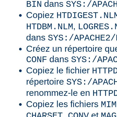
dans
BIN
SYS:/APAC
Copiez
HTDIGEST.NL
,
HTDBM.NLM
LOGRES.
dans
SYS:/APACHE2/
Créez un répertoire qu
dans
CONF
SYS:/APA
Copiez le fichier
HTTP
répertoire
SYS:/APAC
renommez-le en
HTTP
Copiez les fichiers
MIM
et
CHARSET.CONV
MAG