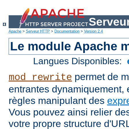
Serveu
Apache
>
Serveur HTTP
>
Documentation
>
Version 2.4
Le module Apache m
Langues Disponibles:
permet de mo
mod_rewrite
entrantes dynamiquement, e
règles manipulant des
expr
Vous pouvez ainsi relier de
votre propre structure d'U