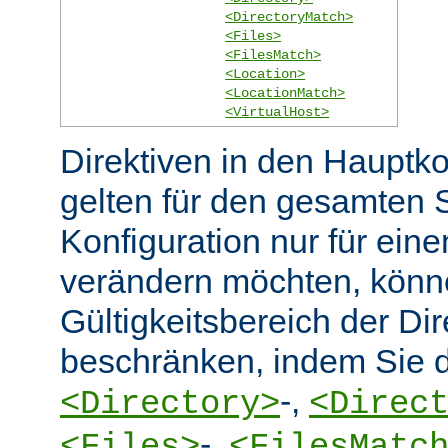
<DirectoryMatch>
<Files>
<FilesMatch>
<Location>
<LocationMatch>
<VirtualHost>
Direktiven in den Hauptko
gelten für den gesamten 
Konfiguration nur für eine
verändern möchten, könn
Gültigkeitsbereich der Dir
beschränken, indem Sie d
-,
<Directory>
<Direc
-,
<Files>
<FilesMatc