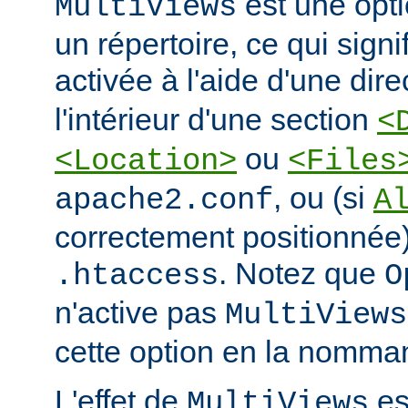
est une opti
MultiViews
un répertoire, ce qui signi
activée à l'aide d'une dir
l'intérieur d'une section
<
ou
<Location>
<Files
, ou (si
apache2.conf
A
correctement positionnée)
. Notez que
.htaccess
O
n'active pas
MultiViews
cette option en la nomman
L'effet de
est
MultiViews