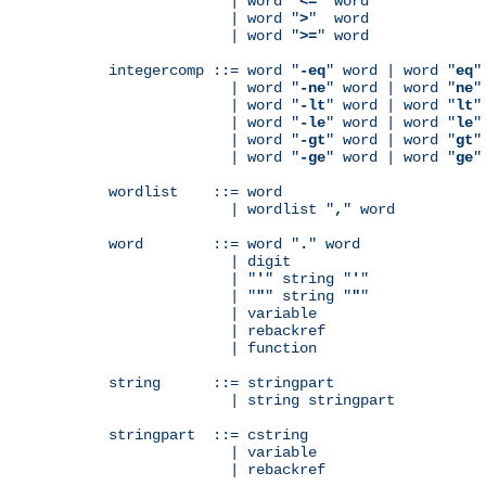
              | word "
<=
" word

              | word "
>
"  word

              | word "
>=
" word

integercomp ::= word "
-eq
" word | word "
eq
"
              | word "
-ne
" word | word "
ne
"
              | word "
-lt
" word | word "
lt
"
              | word "
-le
" word | word "
le
"
              | word "
-gt
" word | word "
gt
"
              | word "
-ge
" word | word "
ge
"
wordlist    ::= word

              | wordlist "
,
" word

word        ::= word "
.
" word

              | digit

              | "
'
" string "
'
"

              | "
"
" string "
"
"

              | variable

	      | rebackref

              | function

string      ::= stringpart

              | string stringpart

stringpart  ::= cstring

              | variable

	      | rebackref
