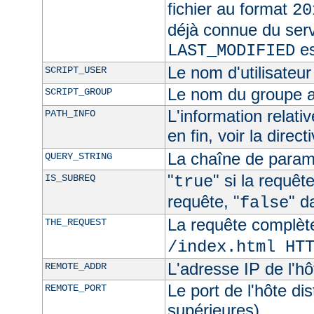
fichier au format
20
déjà connue du ser
es
LAST_MODIFIED
Le nom d'utilisateur 
SCRIPT_USER
Le nom du groupe au
SCRIPT_GROUP
L'information relat
PATH_INFO
en fin, voir la direct
La chaîne de param
QUERY_STRING
"
" si la requê
IS_SUBREQ
true
requête, "
" d
false
La requête complèt
THE_REQUEST
/index.html HT
L'adresse IP de l'hô
REMOTE_ADDR
Le port de l'hôte di
REMOTE_PORT
supérieures)