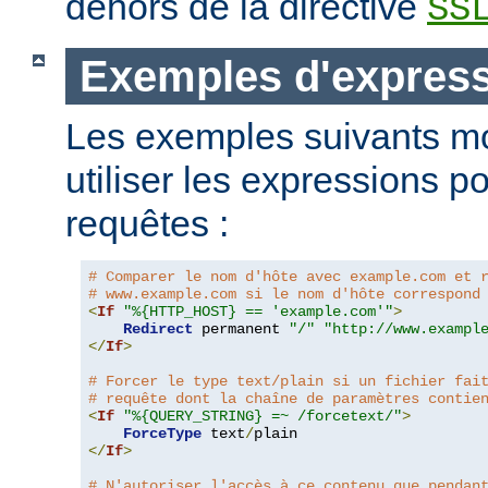
dehors de la directive
SS
Exemples d'expres
Les exemples suivants m
utiliser les expressions p
requêtes :
# Comparer le nom d'hôte avec example.com et 
# www.example.com si le nom d'hôte correspond
<
If
"%{HTTP_HOST} == 'example.com'"
>
Redirect
 permanent 
"/"
"http://www.exampl
</
If
>
# Forcer le type text/plain si un fichier fai
# requête dont la chaîne de paramètres contie
<
If
"%{QUERY_STRING} =~ /forcetext/"
>
ForceType
 text
/
</
If
>
# N'autoriser l'accès à ce contenu que pendan