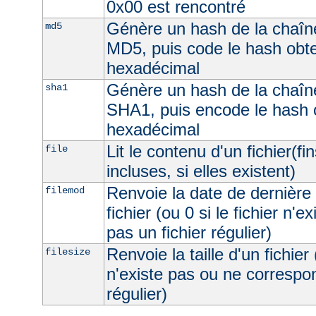
0x00 est rencontré
Génère un hash de la chaîne
md5
MD5, puis code le hash obt
hexadécimal
Génère un hash de la chaîne
sha1
SHA1, puis encode le hash 
hexadécimal
Lit le contenu d'un fichier(fi
file
incluses, si elles existent)
Renvoie la date de dernière 
filemod
fichier (ou 0 si le fichier n'e
pas un fichier régulier)
Renvoie la taille d'un fichier 
filesize
n'existe pas ou ne correspon
régulier)