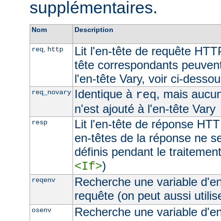
supplémentaires.
Nom
Description
Lit l'en-tête de requête HTT
,
req
http
tête correspondants peuvent
l'en-tête Vary, voir ci-desso
Identique à
, mais aucu
req_novary
req
n'est ajouté à l'en-tête Vary
Lit l'en-tête de réponse HTT
resp
en-têtes de la réponse ne s
définis pendant le traitement
)
<If>
Recherche une variable d'e
reqenv
requête (on peut aussi utilis
Recherche une variable d'e
osenv