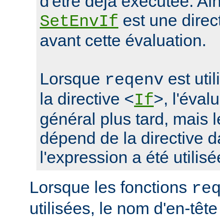
d'être déjà exécutée. Ain
est une direc
SetEnvIf
avant cette évaluation.
Lorsque
est uti
reqenv
la directive <
>, l'éval
If
général plus tard, mais
dépend de la directive d
l'expression a été utilisé
Lorsque les fonctions
re
utilisées, le nom d'en-tête