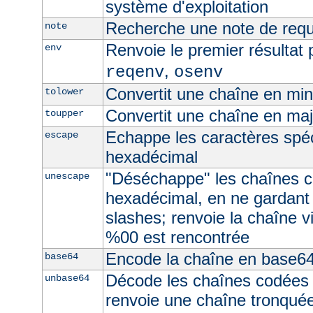
système d'exploitation
Recherche une note de req
note
Renvoie le premier résultat 
env
,
reqenv
osenv
Convertit une chaîne en mi
tolower
Convertit une chaîne en ma
toupper
Echappe les caractères spé
escape
hexadécimal
"Déséchappe" les chaînes 
unescape
hexadécimal, en ne gardant
slashes; renvoie la chaîne v
%00 est rencontrée
Encode la chaîne en base6
base64
Décode les chaînes codées
unbase64
renvoie une chaîne tronquée 