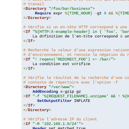
# travail
<
Directory
"/foo/bar/business"
>
Require
 expr 
%{
TIME_HOUR
}
-
gt 
9
&&
%{
TIM
</
Directory
>
# Vérifie si un en-tête HTTP correspond à une
<
If
"%{HTTP:X-example-header} in { 'foo', 'ba
La
 d
é
finition de l
'
en-t
ê
te correspond 
à
 u
</
If
>
# Recherche la valeur d'une expression ration
# d'environnement, et renvoie la négation du 
<
If
"! reqenv('REDIRECT_FOO') =~ /bar/"
>
La
 condition est v
é
rifi
é
</
If
>
# Vérifie le résultat de la recherche d'une c
# contexte de répertoire avec l'option -f
<
Directory
"/var/www"
>
AddEncoding
<
If
"-f '%{REQUEST_FILENAME}.unzipme' && ! %{
SetOutputFilter
</
If
>
</
Directory
>
# Vérifie l'adresse IP du client
<
If
"-R '192.168.1.0/24'"
>
Header