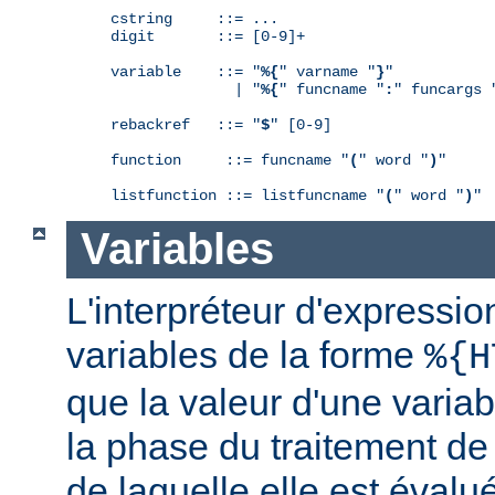
cstring     ::= ...

digit       ::= [0-9]+

variable    ::= "
%{
" varname "
}
"

              | "
%{
" funcname "
:
" funcargs 
rebackref   ::= "
$
" [0-9]

function     ::= funcname "
(
" word "
)
"

listfunction ::= listfuncname "
(
" word "
)
"
Variables
L'interpréteur d'expressio
variables de la forme
%{H
que la valeur d'une varia
la phase du traitement de
de laquelle elle est éval