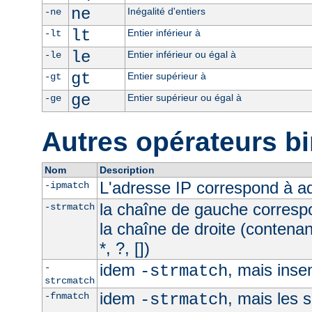
ne
Inégalité d'entiers
-ne
lt
Entier inférieur à
-lt
le
Entier inférieur ou égal à
-le
gt
Entier supérieur à
-gt
ge
Entier supérieur ou égal à
-ge
Autres opérateurs bi
Nom
Description
L'adresse IP correspond à 
-ipmatch
la chaîne de gauche corresp
-strmatch
la chaîne de droite (contena
*, ?, [])
idem
, mais inse
-
-strmatch
strcmatch
idem
, mais les 
-fnmatch
-strmatch