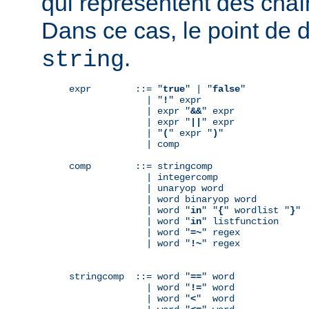
qui représentent des chaî
Dans ce cas, le point de 
.
string
expr        ::= "
true
" | "
false
"

              | "
!
" expr

              | expr "
&&
" expr

              | expr "
||
" expr

              | "
(
" expr "
)
"

              | comp

comp        ::= stringcomp

              | integercomp

              | unaryop word

              | word binaryop word

              | word "
in
" "
{
" wordlist "
}
"

              | word "
in
" listfunction

              | word "
=~
" regex

              | word "
!~
" regex

stringcomp  ::= word "
==
" word

              | word "
!=
" word

              | word "
<
"  word
