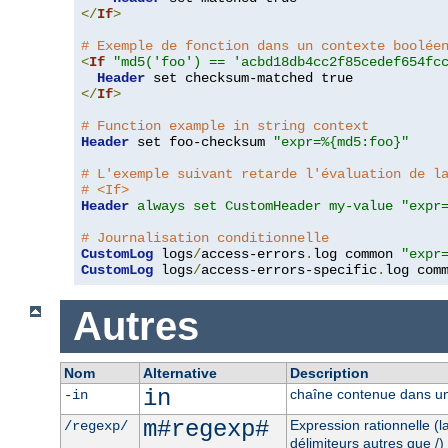
</
If
>
# Exemple de fonction dans un contexte boolée
<
If
"md5('foo') == 'acbd18db4cc2f85cedef654fc
Header
</
If
>
# Function example in string context
Header
 set foo-checksum 
"expr=%{md5:foo}"
# L'exemple suivant retarde l'évaluation de l
# <If>
Header
always set CustomHeader my-value "expr
# Journalisation conditionnelle
CustomLog
 logs
/
access-errors
.
log common 
"expr
CustomLog
 logs
/
access-errors-specific
.
log com
Autres
Nom
Alternative
Description
in
chaîne contenue dans un
-in
m#regexp#
Expression rationnelle (
/regexp/
délimiteurs autres que /)