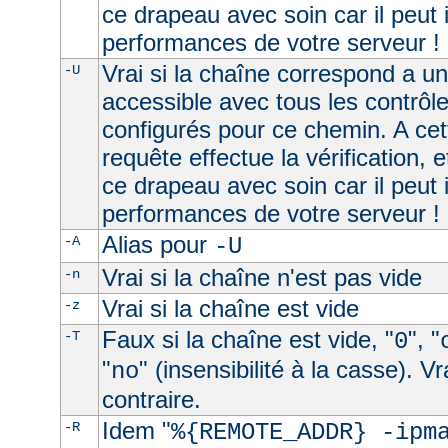
ce drapeau avec soin car il peut 
performances de votre serveur !
Vrai si la chaîne correspond a u
-U
accessible avec tous les contrôl
configurés pour ce chemin. A cet
requête effectue la vérification, e
ce drapeau avec soin car il peut 
performances de votre serveur !
Alias pour
-A
-U
Vrai si la chaîne n'est pas vide
-n
Vrai si la chaîne est vide
-z
Faux si la chaîne est vide, "
", "
-T
0
"
" (insensibilité à la casse). V
no
contraire.
Idem "
-R
%{REMOTE_ADDR} -ipm