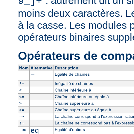
", autrement dit un 
9_]+
moins deux caractères. L
à la casse. Les modules p
opérateurs binaires supp
Opérateurs de comp
Nom
Alternative
Description
=
Egalité de chaînes
==
Inégalité de chaînes
!=
Chaîne inférieure à
<
Chaîne inférieure ou égale à
<=
Chaîne supérieure à
>
Chaîne supérieure ou égale à
>=
La chaîne correspond à l'expression ratio
=~
La chaîne ne correspond pas à l'expressio
!~
eq
Egalité d'entiers
-eq