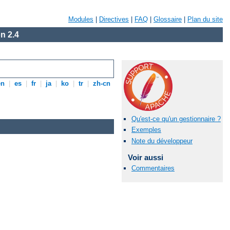
Modules
|
Directives
|
FAQ
|
Glossaire
|
Plan du site
n 2.4
en
|
es
|
fr
|
ja
|
ko
|
tr
|
zh-cn
Qu'est-ce qu'un gestionnaire ?
Exemples
Note du développeur
Voir aussi
Commentaires