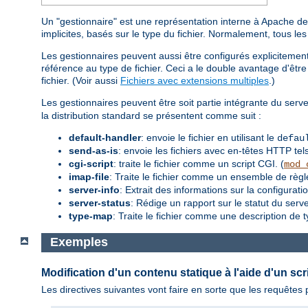
Un "gestionnaire" est une représentation interne à Apache de l
implicites, basés sur le type du fichier. Normalement, tous le
Les gestionnaires peuvent aussi être configurés explicitement,
référence au type de fichier. Ceci a le double avantage d'être 
fichier. (Voir aussi
Fichiers avec extensions multiples
.)
Les gestionnaires peuvent être soit partie intégrante du serve
la distribution standard se présentent comme suit :
default-handler
: envoie le fichier en utilisant le
defau
send-as-is
: envoie les fichiers avec en-têtes HTTP tels
cgi-script
: traite le fichier comme un script CGI. (
mod_
imap-file
: Traite le fichier comme un ensemble de règ
server-info
: Extrait des informations sur la configurati
server-status
: Rédige un rapport sur le statut du serve
type-map
: Traite le fichier comme une description de 
Exemples
Modification d'un contenu statique à l'aide d'un scr
Les directives suivantes vont faire en sorte que les requête