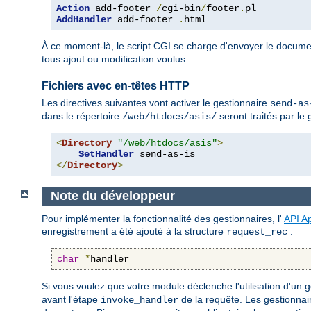
Action
 add-footer 
/
cgi-bin
/
footer
.
AddHandler
 add-footer 
.
html
À ce moment-là, le script CGI se charge d'envoyer le docume
tous ajout ou modification voulus.
Fichiers avec en-têtes HTTP
Les directives suivantes vont activer le gestionnaire
send-as
dans le répertoire
seront traités par le
/web/htdocs/asis/
<
Directory
"/web/htdocs/asis"
>
SetHandler
</
Directory
>
Note du développeur
Pour implémenter la fonctionnalité des gestionnaires, l'
API A
enregistrement a été ajouté à la structure
:
request_rec
char
*
handler
Si vous voulez que votre module déclenche l'utilisation d'un ges
avant l'étape
de la requête. Les gestionnai
invoke_handler