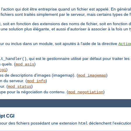
'action qui doit être entreprise quand un fichier est appelé. En général,
s fichiers sont traités simplement par le serveur, mais certains types de
 soit en fonction des extensions des noms de fichier, soit en fonction d
une solution plus élégante, et aussi d'autoriser à associer à la fois un
ur ou inclus dans un module, soit ajoutés à l'aide de la directive
Actio
, qui est le gestionnaire utilisé par défaut pour traiter le
lt_handler()
 quels. (
)
mod_asis
)
cgi
les de descriptions d'images (imagemap). (
)
mod_imagemap
on du serveur. (
)
mod_info
ur. (
)
mod_status
type pour la négociation du contenu. (
)
mod_negotiation
ipt CGI
s pour des fichiers possédant une extension
déclenchent l'exécutio
html