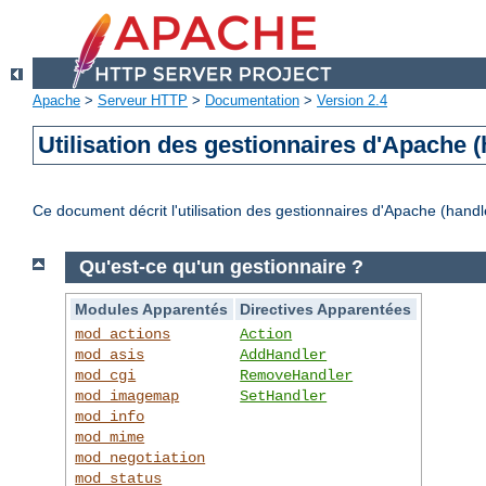
Apache
>
Serveur HTTP
>
Documentation
>
Version 2.4
Utilisation des gestionnaires d'Apache (
Ce document décrit l'utilisation des gestionnaires d'Apache (handl
Qu'est-ce qu'un gestionnaire ?
Modules Apparentés
Directives Apparentées
mod_actions
Action
mod_asis
AddHandler
mod_cgi
RemoveHandler
mod_imagemap
SetHandler
mod_info
mod_mime
mod_negotiation
mod_status