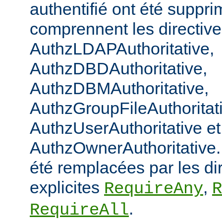
authentifié ont été suppri
comprennent les directiv
AuthzLDAPAuthoritative,
AuthzDBDAuthoritative,
AuthzDBMAuthoritative,
AuthzGroupFileAuthoritat
AuthzUserAuthoritative et
AuthzOwnerAuthoritative. 
été remplacées par les di
explicites
,
RequireAny
R
.
RequireAll