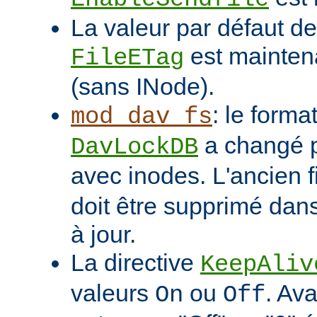
La valeur par défaut de 
est mainten
FileETag
(sans INode).
: le format
mod_dav_fs
a changé p
DavLockDB
avec inodes. L'ancien f
doit être supprimé dans
à jour.
La directive
KeepAliv
valeurs
ou
. Ava
On
Off