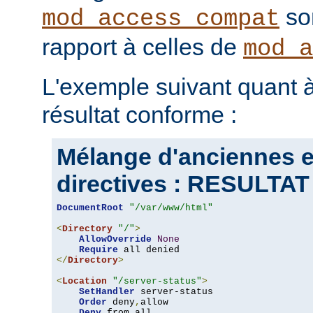
son
mod_access_compat
rapport à celles de
mod_a
L'exemple suivant quant à
résultat conforme :
Mélange d'anciennes e
directives : RESULT
DocumentRoot
"/var/www/html"
<
Directory
"/"
>
AllowOverride
None
Require
</
Directory
>
<
Location
"/server-status"
>
SetHandler
 server-status

Order
 deny
,
allow

Deny
 from all
