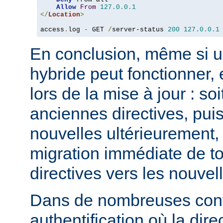
Allow
From
127.0
.
0.1
</
Location
>
access
.
log 
-
 GET 
/
server-status 
200
127.0
.
0.1
En conclusion, même si u
hybride peut fonctionner, 
lors de la mise à jour : so
anciennes directives, puis
nouvelles ultérieurement, 
migration immédiate de t
directives vers les nouvel
Dans de nombreuses conf
authentification où la dire