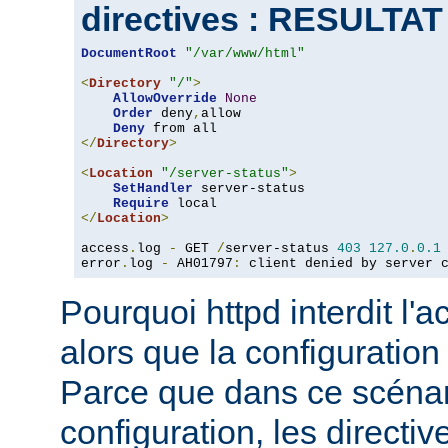
directives : RESULTA
DocumentRoot
"/var/www/html"
<
Directory
"/"
>
AllowOverride
None
Order
 deny
,
allow

Deny
</
Directory
>
<
Location
"/server-status"
>
SetHandler
 server-status

Require
</
Location
>
access
.
log 
-
 GET 
/
server-status 
403
127.0
.
0.1
error
.
log 
-
 AH01797
:
 client denied by server 
Pourquoi httpd interdit l'
alors que la configuration
Parce que dans ce scéna
configuration, les directiv