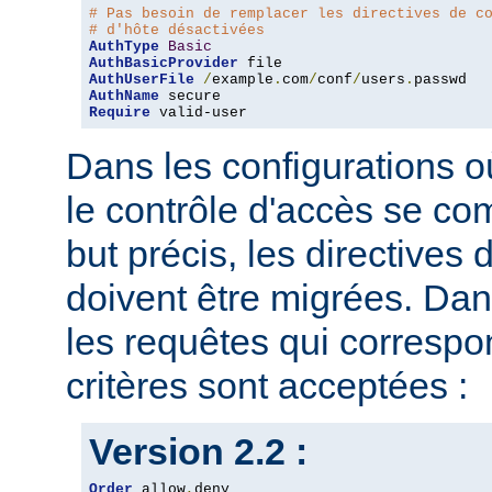
# Pas besoin de remplacer les directives de c
# d'hôte désactivées
AuthType
Basic
AuthBasicProvider
AuthUserFile
/
example
.
com
/
conf
/
users
.
AuthName
Require
 valid-user
Dans les configurations où
le contrôle d'accès se co
but précis, les directives
doivent être migrées. Dan
les requêtes qui corresp
critères sont acceptées :
Version 2.2 :
Order
 allow
,