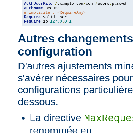
AuthUserFile
/
example
.
com
/
conf
/
users
.
AuthName
# Implicite : <RequireAny>
Require
Require
 ip 
127.0
.
0.1
Autres changements
configuration
D'autres ajustements min
s'avérer nécessaires pour
configurations particulièr
dessous.
La directive
MaxReque
renommée en