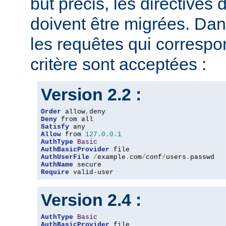
but précis, les directives
doivent être migrées. Dan
les requêtes qui corresp
critère sont acceptées :
Version 2.2 :
Order
 allow
,
Deny
Satisfy
Allow
 from 
127.0
.
0.1
AuthType
Basic
AuthBasicProvider
AuthUserFile
/
example
.
com
/
conf
/
users
.
AuthName
Require
 valid-user
Version 2.4 :
AuthType
Basic
AuthBasicProvider