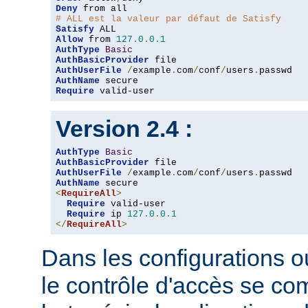
Deny
# ALL est la valeur par défaut de Satisfy
Satisfy
Allow
 from 
127.0
.
0.1
AuthType
Basic
AuthBasicProvider
AuthUserFile
/
example
.
com
/
conf
/
users
.
AuthName
Require
 valid-user
Version 2.4 :
AuthType
Basic
AuthBasicProvider
AuthUserFile
/
example
.
com
/
conf
/
users
.
AuthName
<
RequireAll
>
Require
 valid-user

Require
 ip 
127.0
.
0.1
</
RequireAll
>
Dans les configurations où
le contrôle d'accès se co