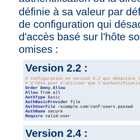
définie à sa valeur par dé
de configuration qui désac
d'accès basé sur l'hôte s
omises :
Version 2.2 :
# configuration en version 2.2 qui désactive 
# d'hôte pour n'utiliser que l'authentificati
Order
Deny
,
Allow
Allow
AuthType
Basic
AuthBasicProvider
AuthUserFile
/
example
.
com
/
conf
/
users
.
AuthName
Require
 valid-user
Version 2.4 :