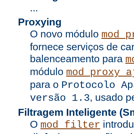
...
Proxying
O novo módulo
mod_p
fornece serviços de c
balenceamento para
m
módulo
mod_proxy_a
para o
Protocolo Ap
, usado p
versão 1.3
Filtragem Inteligente (Sm
O
introdu
mod_filter