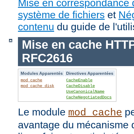
Mise en correspondance 
système de fichiers
et
Nég
contenu
du guide de l'utili
Mise en cache HTTP 
RFC2616
Modules Apparentés
Directives Apparentées
mod_cache
CacheEnable
mod_cache_disk
CacheDisable
UseCanonicalName
CacheNegotiatedDocs
Le module
pe
mod_cache
avantage du mécanisme 