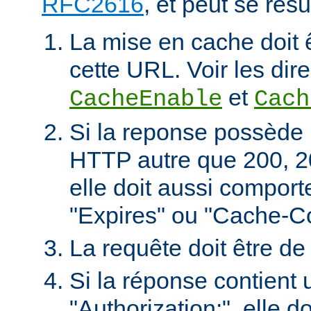
RFC2616
, et peut se rés
La mise en cache doit 
cette URL. Voir les dire
et
CacheEnable
Cach
Si la reponse possède 
HTTP autre que 200, 2
elle doit aussi comport
"Expires" ou "Cache-Co
La requête doit être d
Si la réponse contient 
"Authorization:", elle d