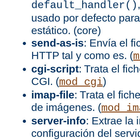
default_handler()
usado por defecto para
estático. (core)
send-as-is
: Envía el 
HTTP tal y como es. (
m
cgi-script
: Trata el fi
CGI. (
)
mod_cgi
imap-file
: Trata el fi
de imágenes. (
mod_im
server-info
: Extrae la
configuración del servid