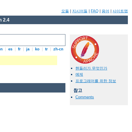
모듈
|
지시어들
|
FAQ
|
용어
|
사이트맵
 2.4
en
|
es
|
fr
|
ja
|
ko
|
tr
|
zh-cn
핸들러가 무엇인가
예제
프로그래머를 위한 정보
참고
Comments