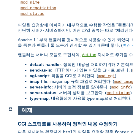
mod_mime
mod_negotiation
mod_status
파일을 요청할때 아파치가 내부적으로 수행할 작업을 "핸들러(ha
간단히 서버가 서비스하지만, 어떤 파일 종류는 따로 "처리된다(han
Apache 1.1부터 핸들러를 명시적으로 사용할 수 있게 되었
을 종류와 핸들러 둘 모두와 연계할 수 있기때문에 좋다. (
여러
핸들러는 서버나 모듈로 구현하여,
지시어로 추가할 수 
Action
default-handler
: 정적인 내용을 처리하기위해 기본적
send-as-is
: HTTP 헤더가 있는 파일을 그대로 보낸다. (
cgi-script
: 파일을 CGI로 처리한다. (
)
mod_cgi
imap-file
: imagemap 규칙 파일로 처리한다. (
mod_ima
server-info
: 서버의 설정 정보를 알려준다. (
)
mod_info
server-status
: 서버의 상태를 보고한다. (
)
mod_status
type-map
: 내용협상에 사용할 type map으로 처리한다. 
예제
CGI 스크립트를 사용하여 정적인 내용 수정하기
다음 지시어는 확장자가
인 파일을 요청할 경우
html
footer.