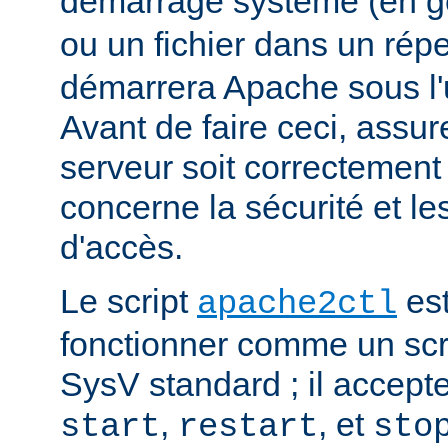
démarrage système (en g
ou un fichier dans un rép
démarrera Apache sous l'ut
Avant de faire ceci, assu
serveur soit correctement
concerne la sécurité et les
d'accès.
Le script
est
apache2ctl
fonctionner comme un scrip
SysV standard ; il accept
,
, et
start
restart
sto