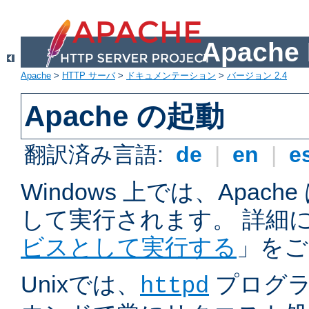
Apach
Apache
>
HTTP サーバ
>
ドキュメンテーション
>
バージョン 2.4
Apache の起動
翻訳済み言語:
de
|
en
|
e
Windows 上では、Apac
して実行されます。 詳細
ビスとして実行する
」をご
Unixでは、
プログラ
httpd