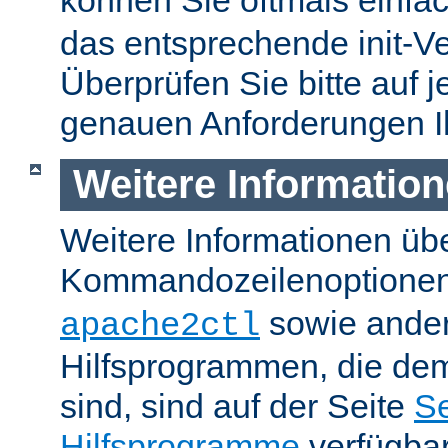
können Sie oftmals einfa
das entsprechende init-Ve
Überprüfen Sie bitte auf j
genauen Anforderungen I
Weitere Informatio
Weitere Informationen üb
Kommandozeilenoptione
sowie ande
apache2ctl
Hilfsprogrammen, die dem
sind, sind auf der Seite
Se
Hilfsprogramme
verfügbar.