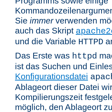
Programms sowie einige
Kommandozeilenargument
Sie
immer
verwenden möc
auch das Skript
apache2
und die Variable
am
HTTPD
Das Erste was
mac
httpd
ist das Suchen und Einle
Konfigurationsdatei
apac
Ablageort dieser Datei wi
Kompilierungszeit festgele
möglich, den Ablageort zu