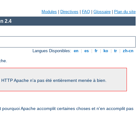
Modules
|
Directives
|
FAQ
|
Glossaire
|
Plan du site
n 2.4
Langues Disponibles:
en
|
es
|
fr
|
ko
|
tr
|
zh-cn
che.
ur HTTP Apache n'a pas été entièrement menée à bien.
nt pourquoi Apache accomplit certaines choses et n'en accomplit pas