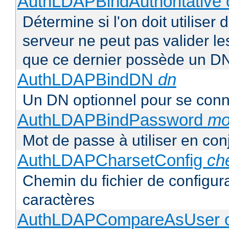
AuthLDAPBindAuthoritative o
Détermine si l'on doit utiliser 
serveur ne peut pas valider les
que ce dernier possède un D
AuthLDAPBindDN
dn
Un DN optionnel pour se con
AuthLDAPBindPassword
mo
Mot de passe à utiliser en co
AuthLDAPCharsetConfig
ch
Chemin du fichier de configur
caractères
AuthLDAPCompareAsUser o