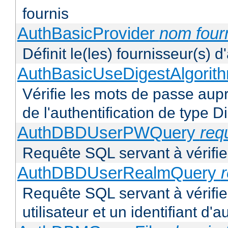
fournis
AuthBasicProvider
nom four
Définit le(les) fournisseur(s) 
AuthBasicUseDigestAlgorit
Vérifie les mots de passe aupr
de l'authentification de type D
AuthDBDUserPWQuery
req
Requête SQL servant à vérifier
AuthDBDUserRealmQuery
Requête SQL servant à vérifi
utilisateur et un identifiant d'a