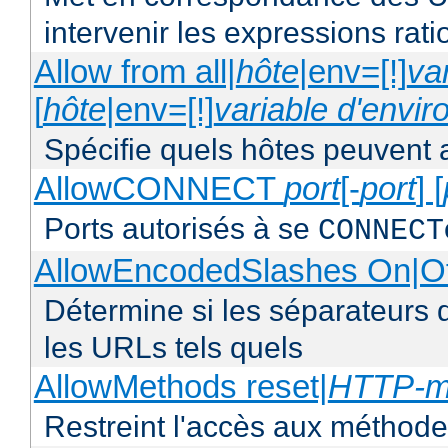
intervenir les expressions rati
Allow from all|
hôte
|env=[!]
va
[
hôte
|env=[!]
variable d'envi
Spécifie quels hôtes peuvent 
AllowCONNECT
port
[-
port
] [
Ports autorisés à se
CONNECT
AllowEncodedSlashes On|O
Détermine si les séparateurs 
les URLs tels quels
AllowMethods reset|
HTTP-m
Restreint l'accès aux méthod