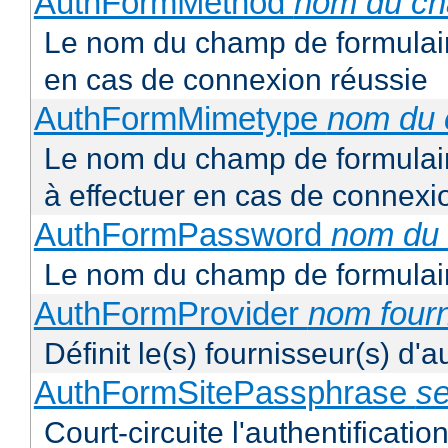
AuthFormMethod
nom du c
Le nom du champ de formulair
en cas de connexion réussie
AuthFormMimetype
nom du
Le nom du champ de formulair
à effectuer en cas de connexi
AuthFormPassword
nom du
Le nom du champ de formulair
AuthFormProvider
nom four
Définit le(s) fournisseur(s) d'
AuthFormSitePassphrase
se
Court-circuite l'authentification