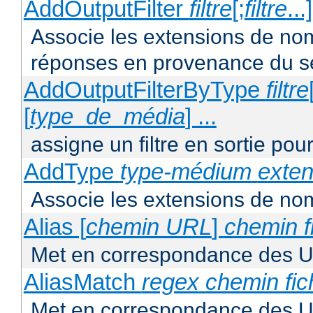
AddOutputFilter
filtre
[;
filtre
...
Associe les extensions de noms 
réponses en provenance du s
AddOutputFilterByType
filtre
[
type_de_média
] ...
assigne un filtre en sortie pou
AddType
type-médium
exten
Associe les extensions de nom
Alias [
chemin URL
]
chemin f
Met en correspondance des U
AliasMatch
regex
chemin fic
Met en correspondance des UR