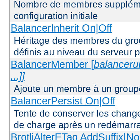
Nombre de membres supplémen
configuration initiale
BalancerInherit On|Off
Héritage des membres du grou
définis au niveau du serveur p
BalancerMember [
balancerur
...]]
Ajoute un membre à un groupe
BalancerPersist On|Off
Tente de conserver les change
de charge après un redémarra
BrotliAlterETag AddSuffix