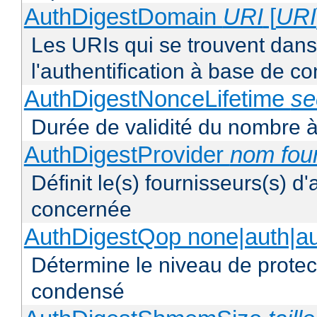
AuthDigestDomain
URI
[
URI
Les URIs qui se trouvent dan
l'authentification à base de 
AuthDigestNonceLifetime
se
Durée de validité du nombre à
AuthDigestProvider
nom fou
Définit le(s) fournisseurs(s) d
concernée
AuthDigestQop none|auth|auth
Détermine le niveau de protect
condensé