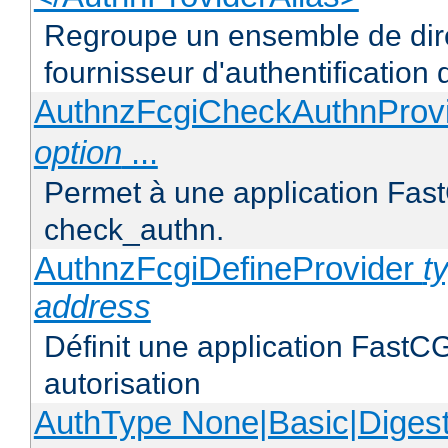
Regroupe un ensemble de direc
fournisseur d'authentification d
AuthnzFcgiCheckAuthnProv
option
...
Permet à une application FastC
check_authn.
AuthnzFcgiDefineProvider
t
address
Définit une application FastCG
autorisation
AuthType None|Basic|Diges