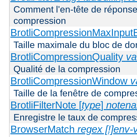
Comment l'en-tête de réponse 
compression
BrotliCompressionMaxInput
Taille maximale du bloc de d
BrotliCompressionQuality
va
Qualité de la compression
BrotliCompressionWindow
v
Taille de la fenêtre de compres
BrotliFilterNote [
type
]
noten
Enregistre le taux de compres
BrowserMatch
regex [!]env-