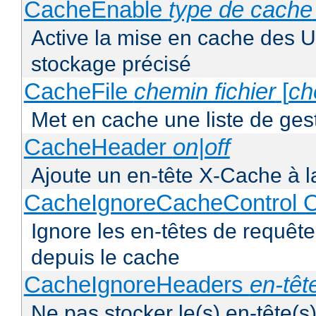
CacheEnable
type de cache
Active la mise en cache des UR
stockage précisé
CacheFile
chemin fichier
[
ch
Met en cache une liste de ges
CacheHeader
on|off
Ajoute un en-tête X-Cache à l
CacheIgnoreCacheControl O
Ignore les en-têtes de requête
depuis le cache
CacheIgnoreHeaders
en-têt
Ne pas stocker le(s) en-tête(s)