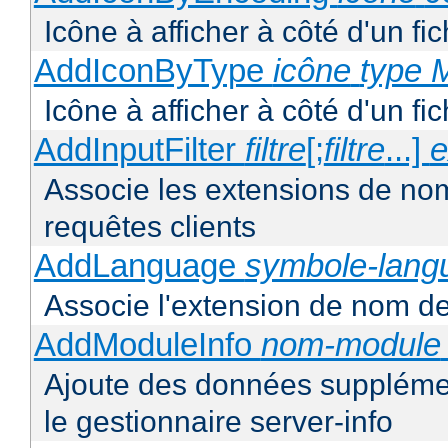
Icône à afficher à côté d'un f
AddIconByType
icône
type 
Icône à afficher à côté d'un f
AddInputFilter
filtre
[;
filtre
...]
e
Associe les extensions de noms 
requêtes clients
AddLanguage
symbole-lang
Associe l'extension de nom de 
AddModuleInfo
nom-module
Ajoute des données supplémen
le gestionnaire server-info