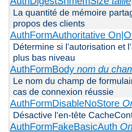
AuthDigestShmemSize
taille
La quantité de mémoire partag
propos des clients
AuthFormAuthoritative On|Of
Détermine si l'autorisation et 
plus bas niveau
AuthFormBody
nom du cha
Le nom du champ de formulaire
cas de connexion réussie
AuthFormDisableNoStore
On
Désactive l'en-tête CacheCont
AuthFormFakeBasicAuth
On