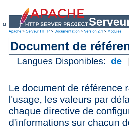
Serveu
Apache
>
Serveur HTTP
>
Documentation
>
Version 2.4
>
Modules
Document de référen
Langues Disponibles:
de
Le document de référence r
l'usage, les valeurs par défa
chaque directive de configu
d'informations sur chacun d