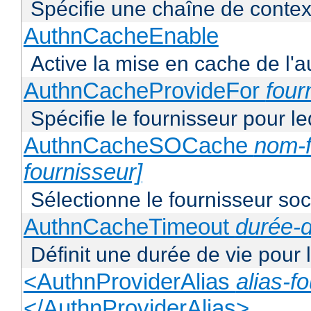
Spécifie une chaîne de context
AuthnCacheEnable
Active la mise en cache de l'au
AuthnCacheProvideFor
four
Spécifie le fournisseur pour l
AuthnCacheSOCache
nom-f
fournisseur]
Sélectionne le fournisseur soca
AuthnCacheTimeout
durée-d
Définit une durée de vie pour
<AuthnProviderAlias
alias-f
</AuthnProviderAlias>