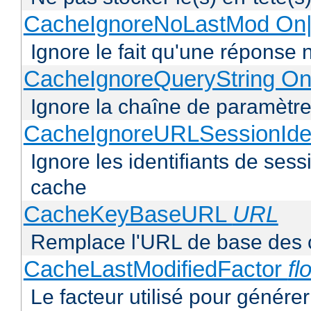
CacheIgnoreNoLastMod On|
Ignore le fait qu'une réponse 
CacheIgnoreQueryString On
Ignore la chaîne de paramètre
CacheIgnoreURLSessionIden
Ignore les identifiants de ses
cache
CacheKeyBaseURL
URL
Remplace l'URL de base des 
CacheLastModifiedFactor
fl
Le facteur utilisé pour génére