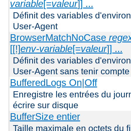
variable
[=
valeur
]] ...
Définit des variables d'envir
User-Agent
BrowserMatchNoCase
regex
[[!]
env-variable
[=
valeur
]] ...
Définit des variables d'envir
User-Agent sans tenir compte
BufferedLogs On|Off
Enregistre les entrées du jou
écrire sur disque
BufferSize entier
Taille maximale en octets du f