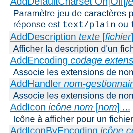
AddDefaultCharset On|Off|
j
Paramètre jeu de caractères p
réponse est
ou
text/plain
AddDescription
texte
[
fichier
Afficher la description d'un fic
AddEncoding
codage
extens
Associe les extensions de nom
AddHandler
nom-gestionnai
Associe les extensions de nom
AddIcon
icône
nom
[
nom
] ...
Icône à afficher pour un fichi
AddIconByEncoding
icône
c