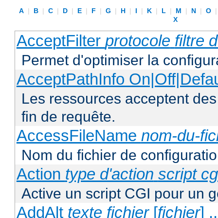
A
|
B
|
C
|
D
|
E
|
F
|
G
|
H
|
I
|
K
|
L
|
M
|
N
|
O
X
AcceptFilter
protocole
filtre
Permet d'optimiser la configur
AcceptPathInfo On|Off|Defau
Les ressources acceptent des
fin de requête.
AccessFileName
nom-du-fic
Nom du fichier de configuratio
Action
type d'action
script cg
Active un script CGI pour un g
AddAlt
texte
fichier
[
fichier
] ..