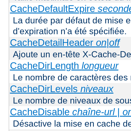
CacheDefaultExpire
second
La durée par défaut de mise 
d'expiration n'a été spécifiée.
CacheDetailHeader
on|off
Ajoute un en-tête X-Cache-Det
CacheDirLength
longueur
Le nombre de caractères des 
CacheDirLevels
niveaux
Le nombre de niveaux de sous
CacheDisable
chaîne-url
|
o
Désactive la mise en cache d