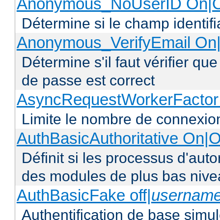
Anonymous_NoUserID On|O
Détermine si le champ identifi
Anonymous_VerifyEmail On|
Détermine s'il faut vérifier q
de passe est correct
AsyncRequestWorkerFacto
Limite le nombre de connexio
AuthBasicAuthoritative On|O
Définit si les processus d'auto
des modules de plus bas niv
AuthBasicFake off|
usernam
Authentification de base simul