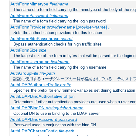
AuthFormMimetype
fieldname
The name of a form field carrying the mimetype of the body of the req
AuthFormPassword
fieldname
The name of a form field carrying the login password
AuthFormProvider
provider-name
[
provider-name
] ...
Sets the authentication provider(s) for this location
AuthFormSitePassphrase
secret
Bypass authentication checks for high traffic sites
AuthFormSize
size
The largest size of the form in bytes that will be parsed for the login d
AuthFormUsername
fieldname
The name of a form field carrying the login username
AuthGroupFile
file-path
証認に使用するユーザグループの一覧が格納されている、 テキスト
AuthLDAPAuthorizePrefix
prefix
Specifies the prefix for environment variables set during authorization
AuthLDAPBindAuthoritative off|on
Determines if other authentication providers are used when a user can
AuthLDAPBindDN
distinguished-name
Optional DN to use in binding to the LDAP server
AuthLDAPBindPassword
password
Password used in conjunction with the bind DN
AuthLDAPCharsetConfig
file-path