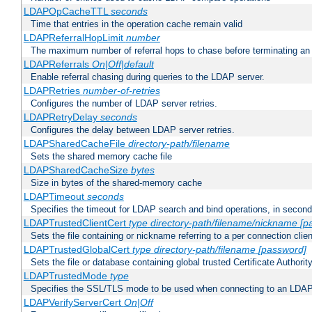
LDAPOpCacheTTL
seconds
Time that entries in the operation cache remain valid
LDAPReferralHopLimit
number
The maximum number of referral hops to chase before terminating a
LDAPReferrals
On|Off|default
Enable referral chasing during queries to the LDAP server.
LDAPRetries
number-of-retries
Configures the number of LDAP server retries.
LDAPRetryDelay
seconds
Configures the delay between LDAP server retries.
LDAPSharedCacheFile
directory-path/filename
Sets the shared memory cache file
LDAPSharedCacheSize
bytes
Size in bytes of the shared-memory cache
LDAPTimeout
seconds
Specifies the timeout for LDAP search and bind operations, in secon
LDAPTrustedClientCert
type
directory-path/filename/nickname
[p
Sets the file containing or nickname referring to a per connection clien
LDAPTrustedGlobalCert
type
directory-path/filename
[password]
Sets the file or database containing global trusted Certificate Authority 
LDAPTrustedMode
type
Specifies the SSL/TLS mode to be used when connecting to an LDAP
LDAPVerifyServerCert
On|Off