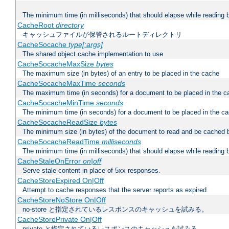
The minimum time (in milliseconds) that should elapse while reading 
CacheRoot
directory
キャッシュファイルが保管されるルートディレクトリ
CacheSocache
type[:args]
The shared object cache implementation to use
CacheSocacheMaxSize
bytes
The maximum size (in bytes) of an entry to be placed in the cache
CacheSocacheMaxTime
seconds
The maximum time (in seconds) for a document to be placed in the c
CacheSocacheMinTime
seconds
The minimum time (in seconds) for a document to be placed in the c
CacheSocacheReadSize
bytes
The minimum size (in bytes) of the document to read and be cached 
CacheSocacheReadTime
milliseconds
The minimum time (in milliseconds) that should elapse while reading 
CacheStaleOnError
on|off
Serve stale content in place of 5xx responses.
CacheStoreExpired On|Off
Attempt to cache responses that the server reports as expired
CacheStoreNoStore On|Off
no-store と指定されているレスポンスのキャッシュを試みる。
CacheStorePrivate On|Off
private と指定されているレスポンスのキャッシュを試みる。