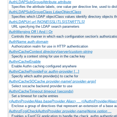
AuthLDAPSubGroupAttribute
attribute
Specifies the attribute labels, one value per directive line, used to d
AuthLDAPSubGroupClass
LdapObjectClass
Specifies which LDAP objectClass values identify directory objects t
AuthLDAPUrl
url [NONE|SSL|TLS|STARTTLS]
URL specifying the LDAP search parameters
AuthMerging Off | And | Or
Controls the manner in which each configuration section's authorizatio
AuthName
auth-domain
Authorization realm for use in HTTP authentication
AuthnCacheContext
directory|server|custom-string
Specify a context string for use in the cache key
AuthnCacheEnable
Enable Authn caching configured anywhere
AuthnCacheProvideFor
authn-provider
[...]
Specify which authn provider(s) to cache for
AuthnCacheSOCache
provider-name[:provider-args]
Select socache backend provider to use
AuthnCacheTimeout
timeout
(seconds)
Set a timeout for cache entries
<AuthnProviderAlias
baseProvider Alias
> ... </AuthnProviderAlias
Enclose a group of directives that represent an extension of a base au
AuthnzFcgiCheckAuthnProvider
provider-name
|
option
...
None
Enables a FastCGI application to handle the check_authn authenticat