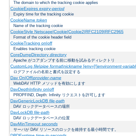
The domain to which the tracking cookie applies
CookieExpires
expiry-period
Expiry time for the tracking cookie
CookieName
token
Name of the tracking cookie
CookieStyle Netscape|Cookie|Cookie2|RFC2109|RFC2965
Format of the cookie header field
CookieTracking on|off
Enables tracking cookie
CoreDumpDirectory
directory
Apache がコアダンプする前に移動を試みるディレクトリ
CustomLog
file
|
pipe
format
|
nickname
[env=[!]
environment-variab
ログファイルの名前と書式を設定する
Dav On|Off|
provider-name
WebDAV HTTP メソッドを有効にします
DavDepthInfinity on|off
PROPFIND, Depth: Infinity リクエストを許可します
DavGenericLockDB
file-path
DAV ロックデータベースの場所
DavLockDB
file-path
DAV ロックデータベースの位置
DavMinTimeout
seconds
サーバが DAV リソースのロックを維持する最小時間です。
DBDExptime
time-in-seconds