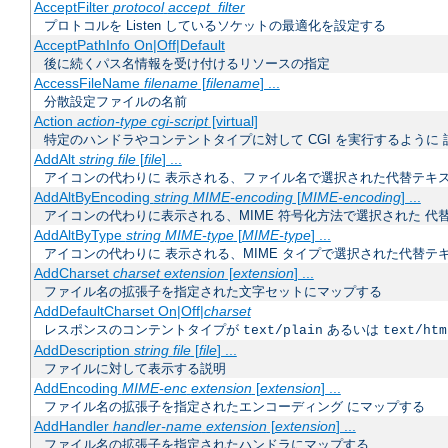
AcceptFilter
protocol
accept_filter
プロトコルを Listen しているソケットの最適化を設定する
AcceptPathInfo On|Off|Default
後に続くパス名情報を受け付けるリソースの指定
AccessFileName
filename
[
filename
] ...
分散設定ファイルの名前
Action
action-type
cgi-script
[virtual]
特定のハンドラやコンテントタイプに対して CGI を実行するように 
AddAlt
string
file
[
file
] ...
アイコンの代わりに 表示される、ファイル名で選択された代替テキ
AddAltByEncoding
string
MIME-encoding
[
MIME-encoding
] ...
アイコンの代わりに表示される、MIME 符号化方法で選択された 代
AddAltByType
string
MIME-type
[
MIME-type
] ...
アイコンの代わりに 表示される、MIME タイプで選択された代替テ
AddCharset
charset
extension
[
extension
] ...
ファイル名の拡張子を指定された文字セットにマップする
AddDefaultCharset On|Off|
charset
レスポンスのコンテントタイプが
あるいは
text/plain
text/htm
AddDescription
string
file
[
file
] ...
ファイルに対して表示する説明
AddEncoding
MIME-enc
extension
[
extension
] ...
ファイル名の拡張子を指定されたエンコーディング にマップする
AddHandler
handler-name
extension
[
extension
] ...
ファイル名の拡張子を指定されたハンドラにマップする