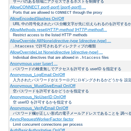
サーバのある領域にアクセスできるホストを制御する
AllowCONNECT
port
[-
port
] [
port
[-
port
]] ...
Ports that are allowed to
through the proxy
CONNECT
AllowEncodedSlashes On|Off
URL 中の符号化されたパス分離文字が先に伝えられるのを許可するか
AllowMethods reset|
HTTP-method
[
HTTP-method
]...
Restrict access to the listed HTTP methods
AllowOverride All|None|
directive-type
[
directive-type
] ...
で許可されるディレクティブの種類
.htaccess
AllowOverrideList None|
directive
[
directive-type
] ...
Individual directives that are allowed in
files
.htaccess
Anonymous
user
[
user
] ...
パスワードの検査無しでアクセスを許可する userID を指定する
Anonymous_LogEmail On|Off
入力されたパスワードがエラーログにロギングされるかどうかを 設
Anonymous_MustGiveEmail On|Off
空パスワードを許可するかどうかを指定する
Anonymous_NoUserID On|Off
空 userID を許可するかを指定する
Anonymous_VerifyEmail On|Off
パスワード欄が正しい形式の電子メールアドレスであることを 調べ
AsyncRequestWorkerFactor
factor
Limit concurrent connections per process
AuthBasicAuthoritative On|Off