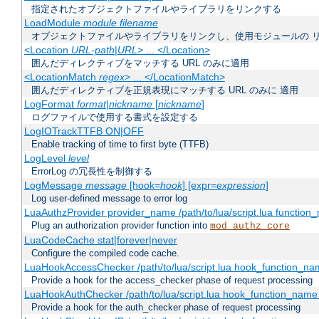
指定されたオブジェクトファイルやライブラリをリンクする
LoadModule
module filename
オブジェクトファイルやライブラリをリンクし、使用モジュールの 
<Location
URL-path
|
URL
> ... </Location>
囲んだディレクティブをマッチする URL のみに適用
<LocationMatch
regex
> ... </LocationMatch>
囲んだディレクティブを正規表現にマッチする URL のみに 適用
LogFormat
format
|
nickname
[
nickname
]
ログファイルで使用する書式を設定する
LogIOTrackTTFB ON|OFF
Enable tracking of time to first byte (TTFB)
LogLevel
level
ErrorLog の冗長性を制御する
LogMessage
message
[hook=
hook
] [expr=
expression
]
Log user-defined message to error log
LuaAuthzProvider provider_name /path/to/lua/script.lua function
Plug an authorization provider function into
mod_authz_core
LuaCodeCache stat|forever|never
Configure the compiled code cache.
LuaHookAccessChecker /path/to/lua/script.lua hook_function_name
Provide a hook for the access_checker phase of request processing
LuaHookAuthChecker /path/to/lua/script.lua hook_function_name [
Provide a hook for the auth_checker phase of request processing