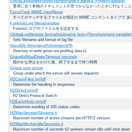
ForceLanguagePriority None|Prefer|Fallback [Prefer|Fallback]
要求に合う単独のドキュメントが見つからなかったときに行なうこと
ForceType
MIME-type
|None
すべてのマッチするファイルが指定の MIME コンテントタイプで 
ForensicLog
filename
|
pipe
Forensic ログのファイル名を設定する
GlobalLog
file
|
pipe
format
|
nickname
[env=[!]
environment-variable
Sets filename and format of log file
GprofDir
/tmp/gprof/
|
/tmp/gprof/
%
Directory to write gmon.out profiling data to.
GracefulShutDownTimeout
seconds
穏やかな停止をかけた後、終了するまで待つ時間
Group
unix-group
Group under which the server will answer requests
H2CopyFiles on|off
Determine file handling in responses
H2Direct on|off
H2 Direct Protocol Switch
H2EarlyHints on|off
Determine sending of 103 status codes
H2MaxSessionStreams
n
Maximum number of active streams per HTTP/2 session.
H2MaxWorkerIdleSeconds
n
Maximum number of seconds h2 workers remain idle until shut down.