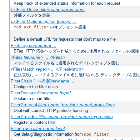
Keep track of extended status information for each request
ExtFilterDefine
filtername
parameters
外部フィルタを定義
ExtFilterOptions
option
[
option
] ...
のオプションを設定
mod_ext_filter
Define a default URL for requests that don't map to a file
FileETag
component
...
ETag HTTP 応答ヘッダを作成するために使用される ファイルの属性
<Files
filename
> ... </Files>
マッチするファイル名に適用されるディレクティブを囲む
<FilesMatch
regex
> ... </FilesMatch>
正規表現にマッチするファイル名に適用される ディレクティブを囲
FilterChain [+=-@!]
filter-name
...
Configure the filter chain
FilterDeclare
filter-name
[type]
Declare a smart filter
FilterProtocol
filter-name
[
provider-name
]
proto-flags
Deal with correct HTTP protocol handling
FilterProvider
filter-name
provider-name
expression
Register a content filter
FilterTrace
filter-name
level
Get debug/diagnostic information from
mod_filter