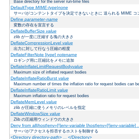
Base directory for the server run-time files
DefaultType
MIME-type|none
サーバがコンテントタイプを決定できないときに 送られる MIME 
Define
parameter-name
変数の存在を宣言する
DeflateBufferSize
value
zlib が一度に圧縮する塊の大きさ
DeflateCompressionLevel
value
出力に対して行なう圧縮の程度
DeflateFilterNote [
type
]
notename
ロギング用に圧縮比をメモに追加
DeflateInflateLimitRequestBody
value
Maximum size of inflated request bodies
DeflateInflateRatioBurst
value
Maximum number of times the inflation ratio for request bodies can b
DeflateInflateRatioLimit
value
Maximum inflation ratio for request bodies
DeflateMemLevel
value
zlib が圧縮に使うメモリのレベルを指定
DeflateWindowSize
value
Zlib の圧縮用ウィンドウの大きさ
Deny from all|
host
|env=[!]
env-variable
[
host
|env=[!]
env-variable
] .
サーバがアクセスを拒否するホストを制御する
<Directory
directory-path
> ... </Directory>