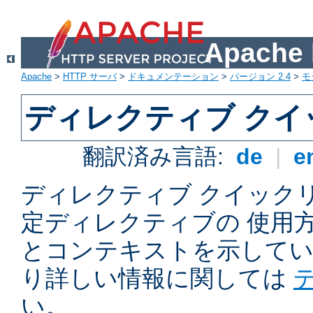
Apach
Apache
>
HTTP サーバ
>
ドキュメンテーション
>
バージョン 2.4
>
モ
ディレクティブ ク
翻訳済み言語:
de
|
e
ディレクティブ クイックリフ
定ディレクティブの 使用
とコンテキストを示してい
り詳しい情報に関しては
い。