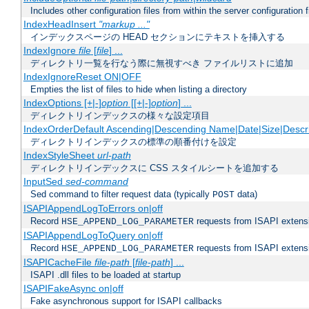
Includes other configuration files from within the server configuration f
IndexHeadInsert
"markup ..."
インデックスページの HEAD セクションにテキストを挿入する
IndexIgnore
file
[
file
] ...
ディレクトリ一覧を行なう際に無視すべき ファイルリストに追加
IndexIgnoreReset ON|OFF
Empties the list of files to hide when listing a directory
IndexOptions [+|-]
option
[[+|-]
option
] ...
ディレクトリインデックスの様々な設定項目
IndexOrderDefault Ascending|Descending Name|Date|Size|Descri
ディレクトリインデックスの標準の順番付けを設定
IndexStyleSheet
url-path
ディレクトリインデックスに CSS スタイルシートを追加する
InputSed
sed-command
Sed command to filter request data (typically
data)
POST
ISAPIAppendLogToErrors on|off
Record
requests from ISAPI extensio
HSE_APPEND_LOG_PARAMETER
ISAPIAppendLogToQuery on|off
Record
requests from ISAPI extensio
HSE_APPEND_LOG_PARAMETER
ISAPICacheFile
file-path
[
file-path
] ...
ISAPI .dll files to be loaded at startup
ISAPIFakeAsync on|off
Fake asynchronous support for ISAPI callbacks