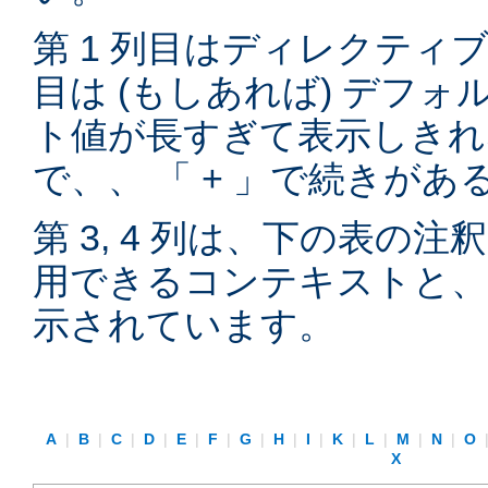
第 1 列目はディレクティブ
目は (もしあれば) デフ
ト値が長すぎて表示しきれ
で、、 「 + 」で続きが
第 3, 4 列は、下の表の
用できるコンテキストと、
示されています。
A
|
B
|
C
|
D
|
E
|
F
|
G
|
H
|
I
|
K
|
L
|
M
|
N
|
O
X