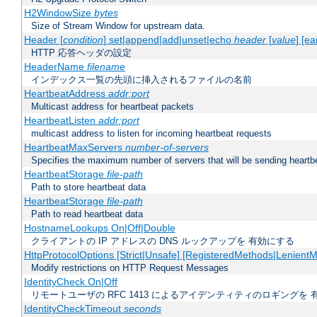
H2WindowSize
bytes
Size of Stream Window for upstream data.
Header [
condition
] set|append|add|unset|echo
header
[
value
] [ea
HTTP 応答ヘッダの設定
HeaderName
filename
インデックス一覧の先頭に挿入されるファイルの名前
HeartbeatAddress
addr:port
Multicast address for heartbeat packets
HeartbeatListen
addr:port
multicast address to listen for incoming heartbeat requests
HeartbeatMaxServers
number-of-servers
Specifies the maximum number of servers that will be sending heartbe
HeartbeatStorage
file-path
Path to store heartbeat data
HeartbeatStorage
file-path
Path to read heartbeat data
HostnameLookups On|Off|Double
クライアントの IP アドレスの DNS ルックアップを 有効にする
HttpProtocolOptions [Strict|Unsafe] [RegisteredMethods|LenientM
Modify restrictions on HTTP Request Messages
IdentityCheck On|Off
リモートユーザの RFC 1413 によるアイデンティティのロギングを 
IdentityCheckTimeout
seconds