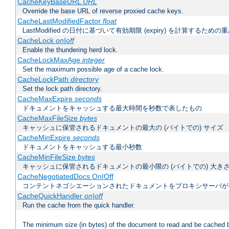
CacheKeyBaseURL
URL
Override the base URL of reverse proxied cache keys.
CacheLastModifiedFactor
float
LastModified の日付に基づいて有効期限 (expiry) を計算するため
CacheLock
on|off
Enable the thundering herd lock.
CacheLockMaxAge
integer
Set the maximum possible age of a cache lock.
CacheLockPath
directory
Set the lock path directory.
CacheMaxExpire
seconds
ドキュメントをキャッシュする最大時間を秒数で表したもの
CacheMaxFileSize
bytes
キャッシュに保管されるドキュメントの最大の (バイトでの) サイズ
CacheMinExpire
seconds
ドキュメントをキャッシュする最小秒数
CacheMinFileSize
bytes
キャッシュに保管されるドキュメントの最小限の (バイトでの) 大き
CacheNegotiatedDocs On|Off
コンテントネゴシエーションされたドキュメントをプロキシサーバが
CacheQuickHandler
on|off
Run the cache from the quick handler.
The minimum size (in bytes) of the document to read and be cached 