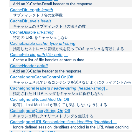
Add an X-Cache-Detail header to the response.
CacheDirLength
length
サブディレクトリ名の文字数
CacheDirLevels
levels
キャッシュのサブディレクトリの深さの数
CacheDisable
url-string
特定の URL をキャッシュしない
CacheEnable
cache_type
url-string
指定したストレージ管理方式を使ってのキャッシュを有効にする
CacheFile
file-path
[
file-path
] ...
Cache a list of file handles at startup time
CacheHeader
on|off
Add an X-Cache header to the response.
CacheIgnoreCacheControl On|Off
キャッシュされているコンテンツを返さないようにクライアントから
CacheIgnoreHeaders
header-string
[
header-string
] ...
指定された HTTP ヘッダをキャッシュに保存しない。
CacheIgnoreNoLastMod On|Off
応答に Last Modified が無くても気にしないようにする
CacheIgnoreQueryString On|Off
キャッシュ時にクエリーストリングを無視する
CacheIgnoreURLSessionIdentifiers
identifier
[
identifier
] ...
Ignore defined session identifiers encoded in the URL when caching