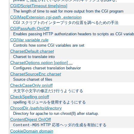
CGIDScriptTimeout
time
[s|ms]
The length of time to wait for more output from the CGI program
CGIMapExtension
cgi-path
.extension
CGI スクリプトのインタープリタの位置を調べるための手法
CGIPassAuth On|Off
Enables passing HTTP authorization headers to scripts as CGI variab
CGIVar
variable
rule
Controls how some CGI variables are set
CharsetDefault
charset
Charset to translate into
CharsetOptions
option
[
option
] ...
Configures charset translation behavior
CharsetSourceEnc
charset
Source charset of files
CheckCaseOnly on|off
大文字小文字の修正だけ行うようにする
CheckSpelling on|off
spelling モジュールを使用するようにする
ChrootDir
/path/to/directory
Directory for apache to run chroot(8) after startup.
ContentDigest On|Off
HTTP 応答ヘッダの生成を有効にする
Content-MD5
CookieDomain
domain