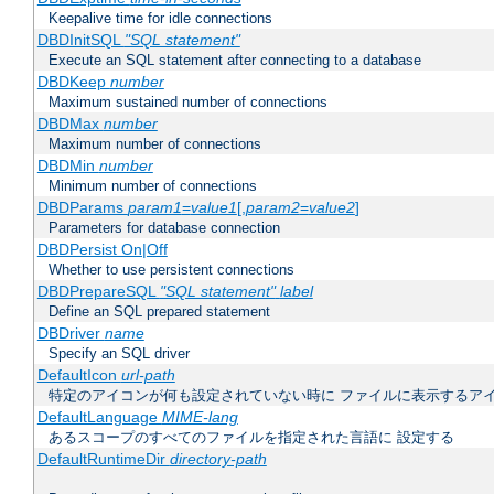
Keepalive time for idle connections
DBDInitSQL
"SQL statement"
Execute an SQL statement after connecting to a database
DBDKeep
number
Maximum sustained number of connections
DBDMax
number
Maximum number of connections
DBDMin
number
Minimum number of connections
DBDParams
param1
=
value1
[,
param2
=
value2
]
Parameters for database connection
DBDPersist On|Off
Whether to use persistent connections
DBDPrepareSQL
"SQL statement"
label
Define an SQL prepared statement
DBDriver
name
Specify an SQL driver
DefaultIcon
url-path
特定のアイコンが何も設定されていない時に ファイルに表示するア
DefaultLanguage
MIME-lang
あるスコープのすべてのファイルを指定された言語に 設定する
DefaultRuntimeDir
directory-path