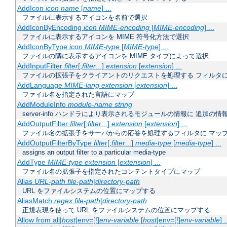
AddIcon
icon
name
[
name
] ...
ファイルに表示するアイコンを名前で選択
AddIconByEncoding
icon
MIME-encoding
[
MIME-encoding
] ...
ファイルに表示するアイコンを MIME 符号化方法で選択
AddIconByType
icon
MIME-type
[
MIME-type
] ...
ファイルの隣に表示するアイコンを MIME タイプによって選択
AddInputFilter
filter
[;
filter
...]
extension
[
extension
] ...
ファイルの拡張子をクライアントのリクエストを処理する フィルタ
AddLanguage
MIME-lang
extension
[
extension
] ...
ファイル名を指定された言語にマップ
AddModuleInfo
module-name
string
server-info ハンドラにより表示されるモジュールの情報に 追加の
AddOutputFilter
filter
[;
filter
...]
extension
[
extension
] ...
ファイル名の拡張子をサーバからの応答を処理するフィルタに マッ
AddOutputFilterByType
filter
[;
filter
...]
media-type
[
media-type
] ...
assigns an output filter to a particular media-type
AddType
MIME-type
extension
[
extension
] ...
ファイル名の拡張子を指定されたコンテントタイプにマップ
Alias
URL-path
file-path
|
directory-path
URL をファイルシステムの位置にマップする
AliasMatch
regex
file-path
|
directory-path
正規表現を使って URL をファイルシステムの位置にマップする
Allow from all|
host
|env=[!]
env-variable
[
host
|env=[!]
env-variable
] .