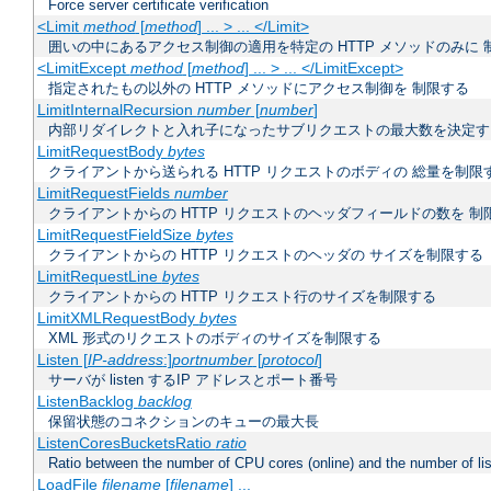
Force server certificate verification
<Limit
method
[
method
] ... > ... </Limit>
囲いの中にあるアクセス制御の適用を特定の HTTP メソッドのみに 
<LimitExcept
method
[
method
] ... > ... </LimitExcept>
指定されたもの以外の HTTP メソッドにアクセス制御を 制限する
LimitInternalRecursion
number
[
number
]
内部リダイレクトと入れ子になったサブリクエストの最大数を決定す
LimitRequestBody
bytes
クライアントから送られる HTTP リクエストのボディの 総量を制限
LimitRequestFields
number
クライアントからの HTTP リクエストのヘッダフィールドの数を 制
LimitRequestFieldSize
bytes
クライアントからの HTTP リクエストのヘッダの サイズを制限する
LimitRequestLine
bytes
クライアントからの HTTP リクエスト行のサイズを制限する
LimitXMLRequestBody
bytes
XML 形式のリクエストのボディのサイズを制限する
Listen [
IP-address
:]
portnumber
[
protocol
]
サーバが listen するIP アドレスとポート番号
ListenBacklog
backlog
保留状態のコネクションのキューの最大長
ListenCoresBucketsRatio
ratio
Ratio between the number of CPU cores (online) and the number of lis
LoadFile
filename
[
filename
] ...