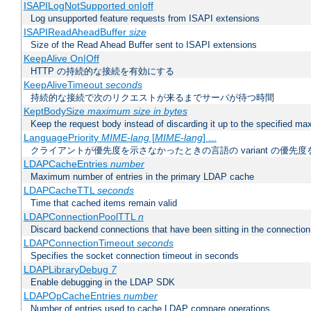
ISAPILogNotSupported on|off
Log unsupported feature requests from ISAPI extensions
ISAPIReadAheadBuffer
size
Size of the Read Ahead Buffer sent to ISAPI extensions
KeepAlive On|Off
HTTP の持続的な接続を有効にする
KeepAliveTimeout
seconds
持続的な接続で次のリクエストが来るまでサーバが待つ時間
KeptBodySize
maximum size in bytes
Keep the request body instead of discarding it up to the specified ma
LanguagePriority
MIME-lang
[
MIME-lang
] ...
クライアントが優先度を示さなかったときの言語の variant の優先度
LDAPCacheEntries
number
Maximum number of entries in the primary LDAP cache
LDAPCacheTTL
seconds
Time that cached items remain valid
LDAPConnectionPoolTTL
n
Discard backend connections that have been sitting in the connection
LDAPConnectionTimeout
seconds
Specifies the socket connection timeout in seconds
LDAPLibraryDebug
7
Enable debugging in the LDAP SDK
LDAPOpCacheEntries
number
Number of entries used to cache LDAP compare operations