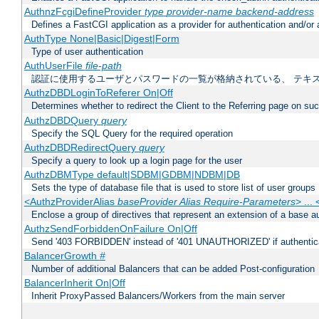
AuthnzFcgiDefineProvider
type
provider-name
backend-address
Defines a FastCGI application as a provider for authentication and/or 
AuthType None|Basic|Digest|Form
Type of user authentication
AuthUserFile
file-path
認証に使用するユーザとパスワードの一覧が格納されている、 テキ
AuthzDBDLoginToReferer On|Off
Determines whether to redirect the Client to the Referring page on succ
AuthzDBDQuery
query
Specify the SQL Query for the required operation
AuthzDBDRedirectQuery
query
Specify a query to look up a login page for the user
AuthzDBMType default|SDBM|GDBM|NDBM|DB
Sets the type of database file that is used to store list of user groups
<AuthzProviderAlias
baseProvider Alias Require-Parameters
> ...
Enclose a group of directives that represent an extension of a base au
AuthzSendForbiddenOnFailure On|Off
Send '403 FORBIDDEN' instead of '401 UNAUTHORIZED' if authenticat
BalancerGrowth
#
Number of additional Balancers that can be added Post-configuration
BalancerInherit On|Off
Inherit ProxyPassed Balancers/Workers from the main server