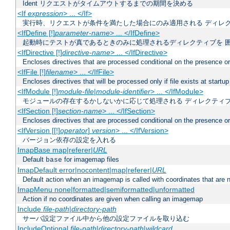
Ident リクエストがタイムアウトするまでの期間を決める
<If
expression
> ... </If>
実行時、リクエストが条件を満たした場合にのみ適用される ディレ
<IfDefine [!]
parameter-name
> ... </IfDefine>
起動時にテストが真であるときのみに処理されるディレクティブを 
<IfDirective [!]
directive-name
> ... </IfDirective>
Encloses directives that are processed conditional on the presence or
<IfFile [!]
filename
> ... </IfFile>
Encloses directives that will be processed only if file exists at startup
<IfModule [!]
module-file
|
module-identifier
> ... </IfModule>
モジュールの存在するかしないかに応じて処理される ディレクティ
<IfSection [!]
section-name
> ... </IfSection>
Encloses directives that are processed conditional on the presence or
<IfVersion [[!]
operator
]
version
> ... </IfVersion>
バージョン依存の設定を入れる
ImapBase map|referer|
URL
Default
for imagemap files
base
ImapDefault error|nocontent|map|referer|
URL
Default action when an imagemap is called with coordinates that are n
ImapMenu none|formatted|semiformatted|unformatted
Action if no coordinates are given when calling an imagemap
Include
file-path
|
directory-path
サーバ設定ファイル中から他の設定ファイルを取り込む
IncludeOptional
file-path
|
directory-path
|
wildcard