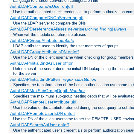
Language to charset conversion configuration file
AuthLDAPCompareAsUser on|off
Use the authenticated user's credentials to perform authorization co
AuthLDAPCompareDNOnServer on|off
Use the LDAP server to compare the DNs
AuthLDAPDereferenceAliases never|searching|finding|always
When will the module de-reference aliases
AuthLDAPGroupAttribute
attribute
LDAP attributes used to identify the user members of groups.
AuthLDAPGroupAttributeIsDN on|off
Use the DN of the client username when checking for group members
AuthLDAPInitialBindAsUser off|on
Determines if the server does the initial DN lookup using the basic a
for the server
AuthLDAPInitialBindPattern
regex
substitution
Specifies the transformation of the basic authentication username to
AuthLDAPMaxSubGroupDepth
Number
Specifies the maximum sub-group nesting depth that will be evaluated
AuthLDAPRemoteUserAttribute uid
Use the value of the attribute returned during the user query to se
AuthLDAPRemoteUserIsDN on|off
Use the DN of the client username to set the REMOTE_USER environ
AuthLDAPSearchAsUser on|off
Use the authenticated user's credentials to perform authorization sea