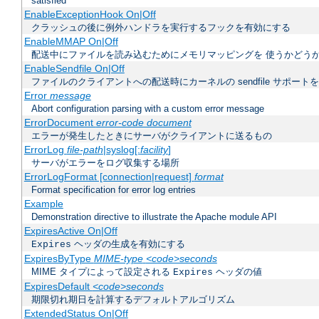
satisfied
EnableExceptionHook On|Off
クラッシュの後に例外ハンドラを実行するフックを有効にする
EnableMMAP On|Off
配送中にファイルを読み込むためにメモリマッピングを 使うかどう
EnableSendfile On|Off
ファイルのクライアントへの配送時にカーネルの sendfile サポート
Error
message
Abort configuration parsing with a custom error message
ErrorDocument
error-code document
エラーが発生したときにサーバがクライアントに送るもの
ErrorLog
file-path
|syslog[:
facility
]
サーバがエラーをログ収集する場所
ErrorLogFormat [connection|request]
format
Format specification for error log entries
Example
Demonstration directive to illustrate the Apache module API
ExpiresActive On|Off
ヘッダの生成を有効にする
Expires
ExpiresByType
MIME-type
<code>seconds
MIME タイプによって設定される
ヘッダの値
Expires
ExpiresDefault
<code>seconds
期限切れ期日を計算するデフォルトアルゴリズム
ExtendedStatus On|Off