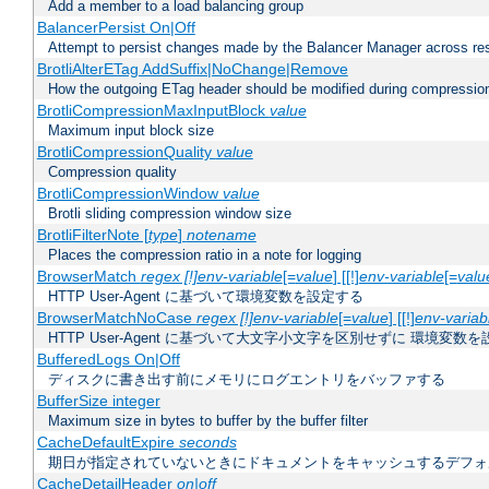
Add a member to a load balancing group
BalancerPersist On|Off
Attempt to persist changes made by the Balancer Manager across res
BrotliAlterETag AddSuffix|NoChange|Remove
How the outgoing ETag header should be modified during compressio
BrotliCompressionMaxInputBlock
value
Maximum input block size
BrotliCompressionQuality
value
Compression quality
BrotliCompressionWindow
value
Brotli sliding compression window size
BrotliFilterNote [
type
]
notename
Places the compression ratio in a note for logging
BrowserMatch
regex [!]env-variable
[=
value
] [[!]
env-variable
[=
valu
HTTP User-Agent に基づいて環境変数を設定する
BrowserMatchNoCase
regex [!]env-variable
[=
value
] [[!]
env-variab
HTTP User-Agent に基づいて大文字小文字を区別せずに 環境変数
BufferedLogs On|Off
ディスクに書き出す前にメモリにログエントリをバッファする
BufferSize integer
Maximum size in bytes to buffer by the buffer filter
CacheDefaultExpire
seconds
期日が指定されていないときにドキュメントをキャッシュするデフォ
CacheDetailHeader
on|off