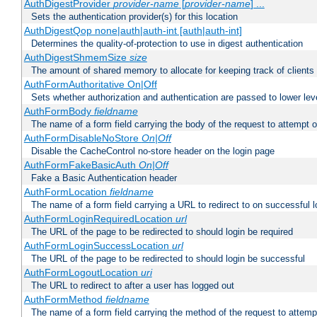
AuthDigestProvider
provider-name
[
provider-name
] ...
Sets the authentication provider(s) for this location
AuthDigestQop none|auth|auth-int [auth|auth-int]
Determines the quality-of-protection to use in digest authentication
AuthDigestShmemSize
size
The amount of shared memory to allocate for keeping track of clients
AuthFormAuthoritative On|Off
Sets whether authorization and authentication are passed to lower le
AuthFormBody
fieldname
The name of a form field carrying the body of the request to attempt 
AuthFormDisableNoStore
On|Off
Disable the CacheControl no-store header on the login page
AuthFormFakeBasicAuth
On|Off
Fake a Basic Authentication header
AuthFormLocation
fieldname
The name of a form field carrying a URL to redirect to on successful l
AuthFormLoginRequiredLocation
url
The URL of the page to be redirected to should login be required
AuthFormLoginSuccessLocation
url
The URL of the page to be redirected to should login be successful
AuthFormLogoutLocation
uri
The URL to redirect to after a user has logged out
AuthFormMethod
fieldname
The name of a form field carrying the method of the request to attemp