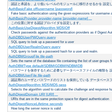
認証と承認を、より低いレベルのモジュールに移行させるかを 設定
AuthBasicFake off|
username
[
password
]
Fake basic authentication using the given expressions for username
AuthBasicProvider
provider-name
[
provider-name
] ...
この位置に対する認証プロバイダを設定します。
AuthBasicUseDigestAlgorithm MD5|Off
Check passwords against the authentication providers as if Digest Aut
AuthDBDUserPWQuery
query
SQL query to look up a password for a user
AuthDBDUserRealmQuery
query
SQL query to look up a password hash for a user and realm.
AuthDBMGroupFile
file-path
Sets the name of the database file containing the list of user groups f
AuthDBMType default|SDBM|GDBM|NDBM|DB
パスワードを保存するために必要なデータベースファイルの種類を 
AuthDBMUserFile
file-path
認証用のユーザとパスワードのリストを保持している データベース
AuthDigestAlgorithm MD5|MD5-sess
Selects the algorithm used to calculate the challenge and response ha
AuthDigestDomain
URI
[
URI
] ...
URIs that are in the same protection space for digest authentication
AuthDigestNonceLifetime
seconds
How long the server nonce is valid