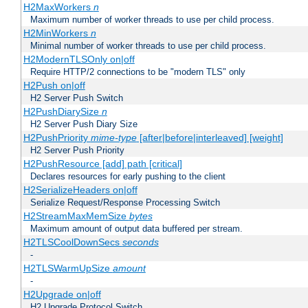
H2MaxWorkers
n
Maximum number of worker threads to use per child process.
H2MinWorkers
n
Minimal number of worker threads to use per child process.
H2ModernTLSOnly on|off
Require HTTP/2 connections to be "modern TLS" only
H2Push on|off
H2 Server Push Switch
H2PushDiarySize
n
H2 Server Push Diary Size
H2PushPriority
mime-type
[after|before|interleaved] [weight]
H2 Server Push Priority
H2PushResource [add] path [critical]
Declares resources for early pushing to the client
H2SerializeHeaders on|off
Serialize Request/Response Processing Switch
H2StreamMaxMemSize
bytes
Maximum amount of output data buffered per stream.
H2TLSCoolDownSecs
seconds
-
H2TLSWarmUpSize
amount
-
H2Upgrade on|off
H2 Upgrade Protocol Switch