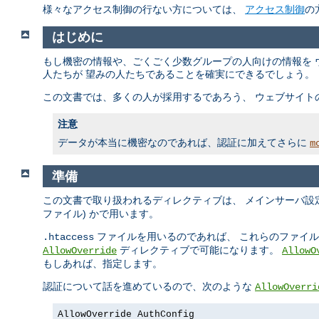
様々なアクセス制御の行ない方については、
アクセス制御
の
はじめに
もし機密の情報や、ごくごく少数グループの人向けの情報を 
人たちが 望みの人たちであることを確実にできるでしょう。
この文書では、多くの人が採用するであろう、 ウェブサイト
注意
データが本当に機密なのであれば、認証に加えてさらに
m
準備
この文書で取り扱われるディレクティブは、 メインサーバ設定
ファイル) かで用います。
ファイルを用いるのであれば、 これらのファイ
.htaccess
ディレクティブで可能になります。
AllowOverride
AllowO
もしあれば、指定します。
認証について話を進めているので、次のような
AllowOverri
AllowOverride AuthConfig