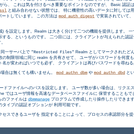
ら、 これは気を付けるべき重要なポイントなのですが、 Basic 認証
と組み合わせない状態では、 特に機密性の高いデータに対しては用
ssl
ポートしています。 この方法は
で実装されていて、
mod_auth_digest
領域) を設定します。Realm は大きく分けて二つの機能を提供します。
示する、というものです。 二つ目には、クライアントが与えられた認証
す。
、同一サーバ上で
Realm としてマークされた
"Restricted Files"
の制限領域に同じ realm を共有させて、 ユーザがパスワードを何度
ト名が変わればいつでも必ず、 クライアントは再びパスワードを尋ね
の場合は無くても構いません。
や
とい
mod_authn_dbm
mod_authn_dbd
ワードファイルへのパスを設定します。 ユーザ数が多い場合は、リクエス
che ではユーザ情報を高速なデータベースファイルに 保管することも
らのファイルは
プログラムで作成したり操作したりできま
dbmmanage
のタイプの認証オプションが 利用可能です。
セスできるユーザを 指定することによって、プロセスの承認部分を提