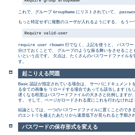
Require group GroupName
これで、グループ
にリストされていて、
GroupName
passwo
もっと特定せずに複数のユーザが入れるようにする、 もう一
Require valid-user
行でなく、上記を使うと、 パスワー
require user rbowen
分けておくことで、 グループのような振る舞いをさせることも
いという点です。 欠点は、たくさんのパスワードファイルを
す。
起こりえる問題
Basic 認証が指定されている場合は、 サーバにドキュメ
る全ての画像を リロードする場合であっても該当します (も
遅くなる程度はパスワードファイルの大きさと比例しますが、
す。 そして、ページがロードされる度にこれを行わなければ
結論としては、一つのパスワードファイルに置くことのできる
のエントリを越えたあたりから速度低下が見られると予期され
パスワードの保存形式を変える