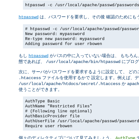
htpasswd -c /usr/local/apache/passwd/password
は、パスワードを要求し、その後 確認のためにも
htpasswd
# htpasswd -c /usr/local/apache/passwd/passwo
New password: mypassword
Re-type new password: mypassword
Adding password for user rbowen
もし
がパスの中に入っていない場合は、 もちろん
htpasswd
態であれば、
にプログ
/usr/local/apache/bin/htpasswd
次に、サーバがパスワードを要求するように設定して、 どの
ファイルを使用するかで 設定します。例えば、
.htaccess
か apach
/usr/local/apache/htdocs/secret/.htaccess
使うことができます。
AuthType Basic
AuthName "Restricted Files"
# (Following line optional)
AuthBasicProvider file
AuthUserFile /usr/local/apache/passwd/passwor
Require user rbowen
個々のディレクティブについて見てみましょう。
AuthType