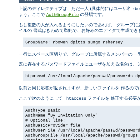
上記のディレクティブは、ただ一人 (具体的にはユーザ名
rbo
ょう。ここで
の登場です。
AuthGroupFile
もし複数の人が入れるようにしたいのであれば、 グループに
イルの 書式はきわめて単純で、お好みのエディタで生成でき
GroupName: rbowen dpitts sungo rshersey
一行にスペース区切りで、グループに所属するメンバーの 一
既に存在するパスワードファイルにユーザを加える場合は、 
htpasswd /usr/local/apache/passwd/passwords d
以前と同じ応答が返されますが、新しいファイルを 作るので
ここで次のようにして
ファイルを 修正する必要
.htaccess
AuthType Basic
AuthName "By Invitation Only"
# Optional line:
AuthBasicProvider file
AuthUserFile /usr/local/apache/passwd/passwor
AuthGroupFile /usr/local/apache/passwd/groups