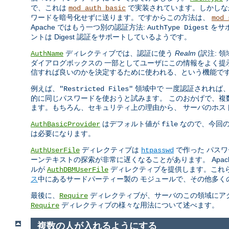
で、これは
で実装されています。しかしなが
mod_auth_basic
ワードを暗号化せずに送ります。ですからこの方法は、
mod_
Apache ではもう一つ別の認証方法:
をサ
AuthType Digest
ントは Digest 認証をサポートしているようです。
ディレクティブでは、認証に使う
Realm
(訳注: 
AuthName
ダイアログボックスの 一部としてユーザにこの情報をよく提
信すれば良いのかを決定するために使われる、という機能で
例えば、
領域中で 一度認証されれば
"Restricted Files"
的に同じパスワードを使おうと試みます。 このおかげで、複数
ます。もちろん、セキュリティ上の理由から、 サーバのホス
はデフォルト値が
なので、今回
AuthBasicProvider
file
は必要になります。
ディレクティブは
で作った パス
AuthUserFile
htpasswd
ーンテキストの探索が非常に遅くなることがあります。 Apa
ルが
ディレクティブを提供します。これ
AuthDBMUserFile
ス
中にあるサードパーティー製の モジュールで、その他多く
最後に、
ディレクティブが、サーバのこの領域にアク
Require
ディレクティブの様々な用法について述べます。
Require
複数の人が入れるようにする