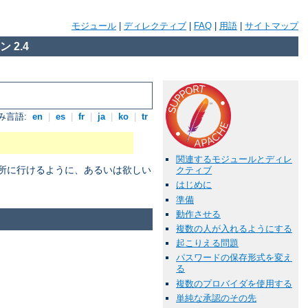
モジュール
|
ディレクティブ
|
FAQ
|
用語
|
サイトマップ
 2.4
み言語:
en
|
es
|
fr
|
ja
|
ko
|
tr
関連するモジュールとディレ
場所に行けるように、あるいは欲しい
クティブ
はじめに
準備
動作させる
複数の人が入れるようにする
起こりえる問題
パスワードの保存形式を変え
る
複数のプロバイダを使用する
単純な承認のその先