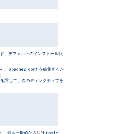
ます。デフォルトのインストール状
せん。
を編集するか
apache2.conf
は、
t> セクションに 配置して、次のディレクティブを
ます。最も一般的な方法は
Basic