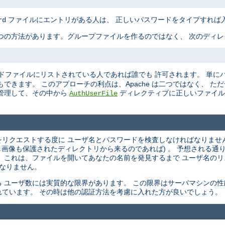
ファイルにエントリがある人は、 正しいパスワードをタイプすれば
rd
つの方法があります。グループファイルを作るのではなく、 次のディ
ドファイルにリストされている人であれば誰でも 許可されます。 単に
できます。 このアプローチの利点は、Apache は二つではなく、 た
管理して、その中から
ディレクティブに正しいファイル
AuthUserFile
ントをリクエストする度に ユーザ名とパスワードを検査しなければなりませ
し画像も保護されたディレクトリから来るのであれば) 。 予想される通
 これは、ファイルを開いてあなたの名前を発見するまで ユーザ名の
 なりません。
 ユーザ数には実質的な限界があります。 この限界はサーバマシンの性
ています。 その時は他の認証方法を考慮に入れた方が良いでしょう。