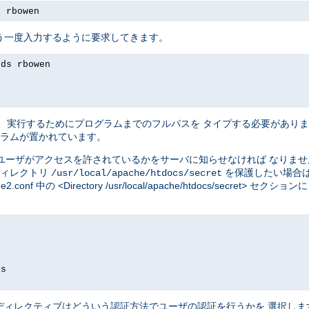
s rbowen
う一度入力するように要求してきます。
rds rbowen
、実行するためにプログラムまでのフルパスを タイプする必要があり
ラムが置かれています。
ユーザがアクセスを許されているかをサーバに知らせなければ なりま
ディレクトリ
を保護したい場合
/usr/local/apache/htdocs/secret
e2.conf 中の <Directory /usr/local/apache/htdocs/secre
ds
ディレクティブはどういう認証方法でユーザの認証を行うかを 選択し