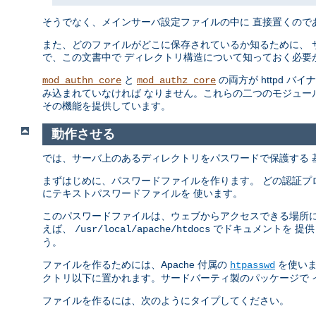
そうでなく、メインサーバ設定ファイルの中に 直接置くので
また、どのファイルがどこに保存されているか知るために、 
で、この文書中で ディレクトリ構造について知っておく必要
と
の両方が httpd バ
mod_authn_core
mod_authz_core
み込まれていなければ なりません。これらの二つのモジュー
その機能を提供しています。
動作させる
では、サーバ上のあるディレクトリをパスワードで保護する 
まずはじめに、パスワードファイルを作ります。 どの認証プ
にテキストパスワードファイルを 使います。
このパスワードファイルは、ウェブからアクセスできる場所に
えば、
でドキュメントを 提
/usr/local/apache/htdocs
う。
ファイルを作るためには、Apache 付属の
を使いま
htpasswd
クトリ以下に置かれます。サードバーティ製のパッケージで 
ファイルを作るには、次のようにタイプしてください。