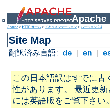
Apach
Apache
>
HTTP サーバ
>
ドキュメンテーション
>
バージョン 2.4
Site Map
翻訳済み言語:
de
|
en
|
e
この日本語訳はすでに古
性があります。 最近更
には英語版をご覧下さい