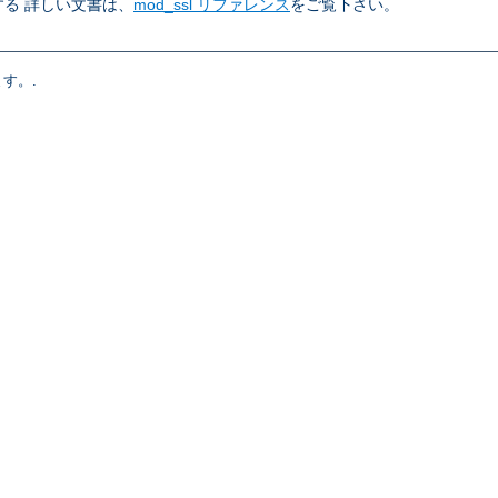
る 詳しい文書は、
mod_ssl リファレンス
をご覧下さい。
す。.