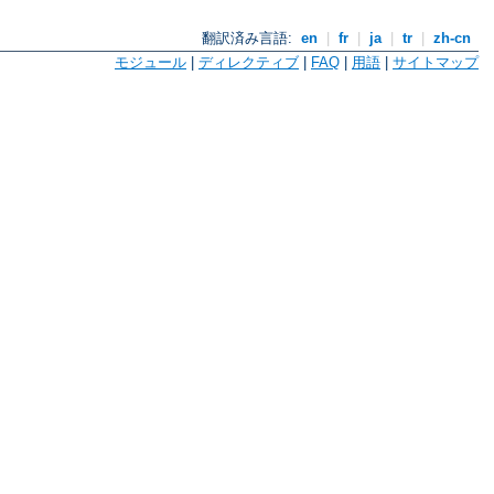
翻訳済み言語:
en
|
fr
|
ja
|
tr
|
zh-cn
モジュール
|
ディレクティブ
|
FAQ
|
用語
|
サイトマップ