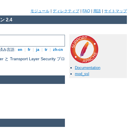
モジュール
|
ディレクティブ
|
FAQ
|
用語
|
サイトマップ
 2.4
済み言語:
en
|
fr
|
ja
|
tr
|
zh-cn
nsport Layer Security プロ
Documentation
mod_ssl