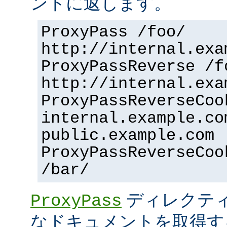
ントに返します。
ProxyPass /foo/
http://internal.exa
ProxyPassReverse /f
http://internal.exa
ProxyPassReverseCoo
internal.example.co
public.example.com
ProxyPassReverseCoo
/bar/
ディレクティ
ProxyPass
なドキュメントを取得す