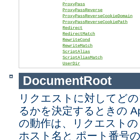
ProxyPass
ProxyPassReverse
ProxyPassReverseCookieDomain
ProxyPassReverseCookiePath
Redirect
RedirectMatch
RewriteCond
RewriteMatch
ScriptAlias
ScriptAliasMatch
UserDir
DocumentRoot
リクエストに対してどの
るかを決定するときの Ap
の動作は、リクエストの URL
ホスト名と ポート番号の