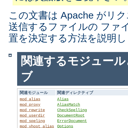
この文書は Apache がリ
送信するファイルの ファ
置を決定する方法を説明し
関連するモジュール
ブ
関連モジュール
関連ディレクティブ
mod_alias
Alias
mod_proxy
AliasMatch
mod_rewrite
CheckSpelling
mod_userdir
DocumentRoot
mod_speling
ErrorDocument
mod_vhost_alias
Options