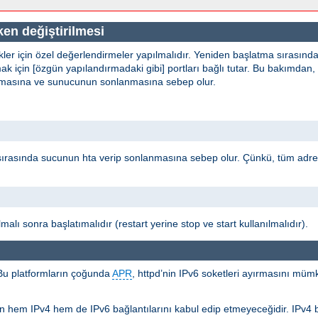
en değiştirilmesi
kler için özel değerlendirmeler yapılmalıdır. Yeniden başlatma sırasınd
k için [özgün yapılandırmadaki gibi] portları bağlı tutar. Bu bakımdan,
 olmasına ve sunucunun sonlanmasına sebep olur.
sırasında sucunun hta verip sonlanmasına sebep olur. Çünkü, tüm adr
malı sonra başlatımalıdır (restart yerine stop ve start kullanılmalıdır).
 Bu platformların çoğunda
APR
, httpd’nin IPv6 soketleri ayırmasını müm
lerin hem IPv4 hem de IPv6 bağlantılarını kabul edip etmeyeceğidir. IPv4 