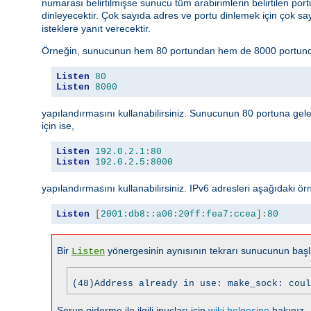
numarası belirtilmişse sunucu tüm arabirimlerin belirtilen portun
dinleyecektir. Çok sayıda adres ve portu dinlemek için çok s
isteklere yanıt verecektir.
Örneğin, sunucunun hem 80 portundan hem de 8000 portundan
Listen
80
Listen
8000
yapılandırmasını kullanabilirsiniz. Sunucunun 80 portuna gele
için ise,
Listen
192.0
.
2.1
:
80
Listen
192.0
.
2.5
:
8000
yapılandırmasını kullanabilirsiniz. IPv6 adresleri aşağıdaki örnek
Listen
[
2001:db8::a00:20ff:fea7:ccea
]:
80
Bir
yönergesinin aynısının tekrarı sunucunun başla
Listen
(48)Address already in use: make_sock: coul
Sorun giderme ile ilgili ipuçları için
wiki belgesine
bakınız.