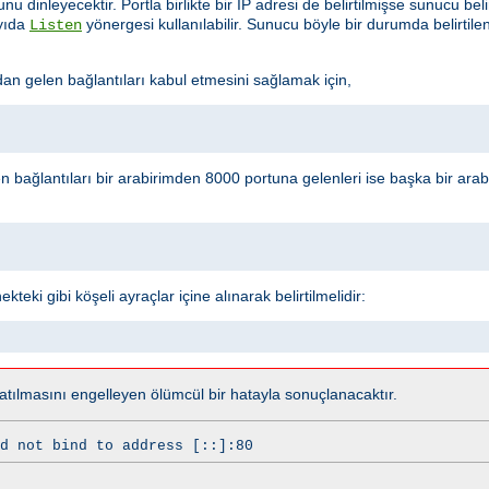
u dinleyecektir. Portla birlikte bir IP adresi de belirtilmişse sunucu beli
ayıda
yönergesi kullanılabilir. Sunucu böyle bir durumda belirtil
Listen
 gelen bağlantıları kabul etmesini sağlamak için,
n bağlantıları bir arabirimden 8000 portuna gelenleri ise başka bir ar
teki gibi köşeli ayraçlar içine alınarak belirtilmelidir:
tılmasını engelleyen ölümcül bir hatayla sonuçlanacaktır.
d not bind to address [::]:80