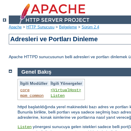
Apache
>
HTTP Sunucusu
>
Belgeleme
>
Sürüm 2.4
Adresleri ve Portları Dinleme
Apache HTTPD sunucusunun belli adresleri ve portları dinlemek üz
Genel Bakış
İlgili Modüller
İlgili Yönergeler
core
<VirtualHost>
mpm_common
Listen
httpd başlatıldığında yerel makinedeki bazı adres ve portları 
Bununla birlikte, belli portları veya sadece seçilmiş bazı adresl
adreslerine, konak isimlerine ve portlarına nasıl yanıt vereceğ
yönergesi sunucuya gelen istekleri sadece belli port(l
Listen