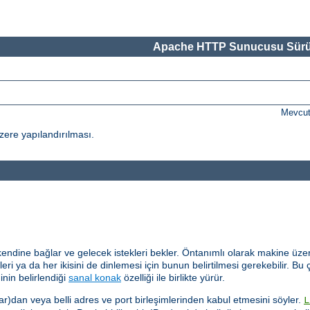
Apache HTTP Sunucusu Sürü
Mevcut
ere yapılandırılması.
kendine bağlar ve gelecek istekleri bekler. Öntanımlı olarak makine üzer
eri ya da her ikisini de dinlemesi için bunun belirtilmesi gerekebilir. Bu ç
inin belirlendiği
sanal konak
özelliği ile birlikte yürür.
ar)dan veya belli adres ve port birleşimlerinden kabul etmesini söyler.
L