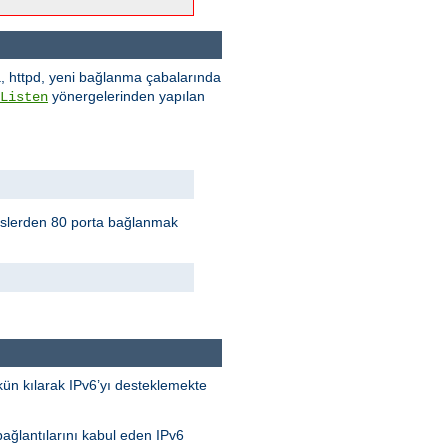
a, httpd, yeni bağlanma çabalarında
yönergelerinden yapılan
Listen
eslerden 80 porta bağlanmak
kün kılarak IPv6’yı desteklemekte
bağlantılarını kabul eden IPv6