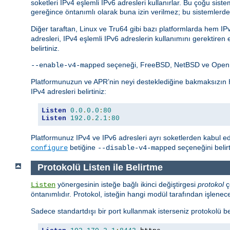
soketleri IPv4 eşlemli IPv6 adresleri kullanırlar. Bu çoğu 
gereğince öntanımlı olarak buna izin verilmez; bu sistemlerde
Diğer taraftan, Linux ve Tru64 gibi bazı platformlarda hem I
adresleri, IPv4 eşlemli IPv6 adreslerin kullanımını gerektiren
belirtiniz.
seçeneği, FreeBSD, NetBSD ve OpenBS
--enable-v4-mapped
Platformunuzun ve APR’nin neyi desteklediğine bakmaksızın
IPv4 adresleri belirtiniz:
Listen
0.0
.
0.0
:
80
Listen
192.0
.
2.1
:
80
Platformunuz IPv4 ve IPv6 adresleri ayrı soketlerden kabul e
betiğine
seçeneğini beli
configure
--disable-v4-mapped
Protokolü Listen ile Belirtme
yönergesinin isteğe bağlı ikinci değiştirgesi
protokol
ç
Listen
öntanımlıdır. Protokol, isteğin hangi modül tarafından işlenec
Sadece standartdışı bir port kullanmak isterseniz protokolü be