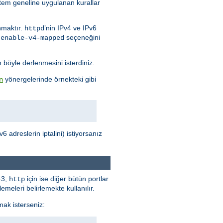
stem geneline uygulanan kurallar
nmaktır.
’nin IPv4 ve IPv6
httpd
seçeneğini
-enable-v4-mapped
n böyle derlenmesini isterdiniz.
yönergelerinde örnekteki gibi
n
 adreslerin iptalini) istiyorsanız
43,
için ise diğer bütün portlar
http
meleri belirlemekte kullanılır.
mak isterseniz: