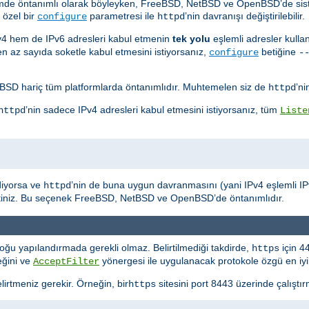
sistemde öntanımlı olarak böyleyken, FreeBSD, NetBSD ve OpenBSD’de si
 özel bir
parametresi ile
’nin davranışı değiştirilebilir.
configure
httpd
Pv4 hem de IPv6 adresleri kabul etmenin
tek yolu
eşlemli adresler kulla
 en az sayıda soketle kabul etmesini istiyorsanız,
betiğine
configure
-
D hariç tüm platformlarda öntanımlıdır. Muhtemelen siz de
’ni
httpd
’nin sadece IPv4 adresleri kabul etmesini istiyorsanız, tüm
httpd
Liste
diyorsa ve
’nin de buna uygun davranmasını (yani IPv4 eşlemli IPv6
httpd
rtiniz. Bu seçenek FreeBSD, NetBSD ve OpenBSD’de öntanımlıdır.
oğu yapılandırmada gerekli olmaz. Belirtilmediği takdirde,
için 4
https
eğini ve
yönergesi ile uygulanacak protokole özgü en iyile
AcceptFilter
lirtmeniz gerekir. Örneğin, bir
sitesini port 8443 üzerinde çalıştır
https