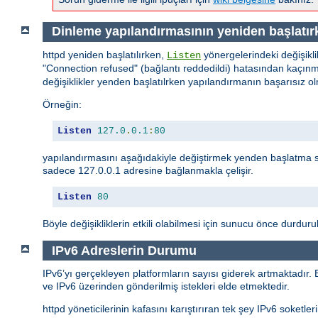
Dinleme yapılandırmasının yeniden başlatırk
httpd yeniden başlatılırken,
yönergelerindeki değişikli
Listen
"Connection refused" (bağlantı reddedildi) hatasından kaçınma
değişiklikler yenden başlatılrken yapılandırmanın başarısız
Örneğin:
Listen
127.0
.
0.1
:
80
yapılandırmasını aşağıdakiyle değiştirmek yenden başlatma 
sadece 127.0.0.1 adresine bağlanmakla çelişir.
Listen
80
Böyle değişikliklerin etkili olabilmesi için sunucu önce durdurul
IPv6 Adreslerin Durumu
IPv6’yı gerçekleyen platformların sayısı giderek artmaktadır.
ve IPv6 üzerinden gönderilmiş istekleri elde etmektedir.
httpd yöneticilerinin kafasını karıştırıran tek şey IPv6 soket