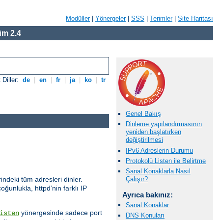
Modüller
|
Yönergeler
|
SSS
|
Terimler
|
Site Haritası
m 2.4
 Diller:
de
|
en
|
fr
|
ja
|
ko
|
tr
Genel Bakış
Dinleme yapılandırmasının
yeniden başlatırken
değiştirilmesi
IPv6 Adreslerin Durumu
Protokolü Listen ile Belirtme
Sanal Konaklarla Nasıl
indeki tüm adresleri dinler.
Çalışır?
oğunlukla, httpd’nin farklı IP
Ayrıca bakınız:
Sanal Konaklar
yönergesinde sadece port
isten
DNS Konuları