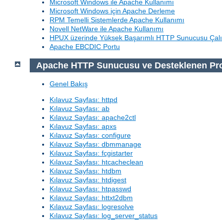
Microsoft Windows ile Apache Kullanımı
Microsoft Windows için Apache Derleme
RPM Temelli Sistemlerde Apache Kullanımı
Novell NetWare ile Apache Kullanımı
HPUX üzerinde Yüksek Başarımlı HTTP Sunucusu Çalı
Apache EBCDIC Portu
Apache HTTP Sunucusu ve Desteklenen Pr
Genel Bakış
Kılavuz Sayfası: httpd
Kılavuz Sayfası: ab
Kılavuz Sayfası: apache2ctl
Kılavuz Sayfası: apxs
Kılavuz Sayfası: configure
Kılavuz Sayfası: dbmmanage
Kılavuz Sayfası: fcgistarter
Kılavuz Sayfası: htcacheclean
Kılavuz Sayfası: htdbm
Kılavuz Sayfası: htdigest
Kılavuz Sayfası: htpasswd
Kılavuz Sayfası: httxt2dbm
Kılavuz Sayfası: logresolve
Kılavuz Sayfası: log_server_status