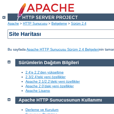
Apache
>
HTTP Sunucusu
>
Belgeleme
>
Sürüm 2.4
Site Haritası
Bu sayfada
Apache HTTP Sunucusu Sürüm 2.4 Belgeleri
nin tamam
Sürümlerin Dağıtım Bilgileri
2.4’e 2.2’den yükseltme
2.3/2.4’teki yeni özellikler
Apache 2.1/2.2’deki yeni özellikler
Apache 2.0’daki yeni özellikler
Apache Lisansı
Apache HTTP Sunucusunun Kullanımı
Derleme ve Kurulum