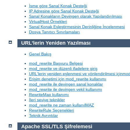
İsme göre Sanal Konak Desteği
IP Adresine göre Sanal Konak Desteği
Sanal Konakların Devingen olarak Yapılandırılması
VirtualHost Örnekleri
Sanal Konak Eşleştirmesinin Derinliğine İncelenmesi
Dosya Tanıtıcı Sınırlamaları
URL’lerin Yeniden Yazılması
Genel Bakış
mod_rewrite Başvuru Belgesi
mod_rewrite ve düzenli ifadelere giriş
URL'lerin yeniden eşlenmesi ve yönlendirilmesi içinmod
Erişim denetimi için mod_rewrite kullanımı
mod_rewrite ile devingen sanal konaklar
mod_rewrite ile devingen vekil kullanımı
RewriteMap kullanımı
İleri seviye teknikler
mod_rewrite ne zaman kullanılMAZ
RewriteRule Seçenekleri
Teknik Ayrıntılar
Apache SSL/TLS Şifrelemesi