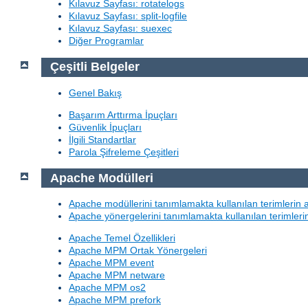
Kılavuz Sayfası: rotatelogs
Kılavuz Sayfası: split-logfile
Kılavuz Sayfası: suexec
Diğer Programlar
Çeşitli Belgeler
Genel Bakış
Başarım Arttırma İpuçları
Güvenlik İpuçları
İlgili Standartlar
Parola Şifreleme Çeşitleri
Apache Modülleri
Apache modüllerini tanımlamakta kullanılan terimlerin 
Apache yönergelerini tanımlamakta kullanılan terimleri
Apache Temel Özellikleri
Apache MPM Ortak Yönergeleri
Apache MPM event
Apache MPM netware
Apache MPM os2
Apache MPM prefork