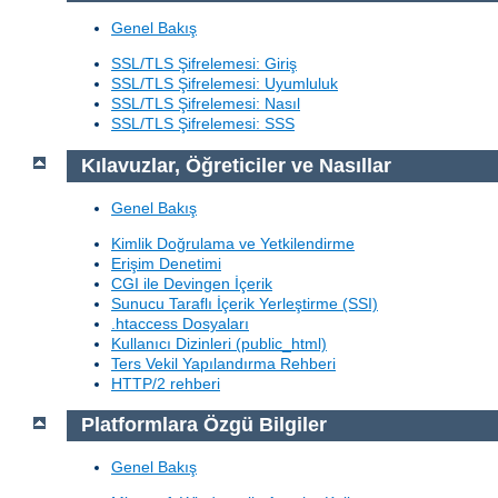
Genel Bakış
SSL/TLS Şifrelemesi: Giriş
SSL/TLS Şifrelemesi: Uyumluluk
SSL/TLS Şifrelemesi: Nasıl
SSL/TLS Şifrelemesi: SSS
Kılavuzlar, Öğreticiler ve Nasıllar
Genel Bakış
Kimlik Doğrulama ve Yetkilendirme
Erişim Denetimi
CGI ile Devingen İçerik
Sunucu Taraflı İçerik Yerleştirme (SSI)
.htaccess Dosyaları
Kullanıcı Dizinleri (public_html)
Ters Vekil Yapılandırma Rehberi
HTTP/2 rehberi
Platformlara Özgü Bilgiler
Genel Bakış