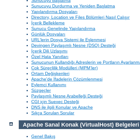
Sunucuyu Başlatma
Sunucuyu Durdurma ve Yeniden Başlatma
Yapılandırma Dosyaları
Directory, Location ve Files Bölümleri Nasıl Çalışır
İçerik Bellekleme
Sunucu Genelinde Yapılandırma
Günlük Dosyaları
URL’lerin Dosya Sistemi ile Eşlenmesi
Devingen Paylaşımlı Nesne (DSO) Desteği
İçerik Dili Uzlaşımı
Özel Hata Yanıtları
Sunucunun Kullandığı Adreslerin ve Portların Ayarlanm
Çok Süreçlilik Modülleri (MPM’ler)
Ortam Değişkenleri
Apache'de İfadelerin Çözümlenmesi
Eylemci Kullanımı
Süzgeçler
Paylaşımlı Nesne Arabelleği Desteği
CGI için Suexec Desteği
DNS ile ilgili Konular ve Apache
Sıkça Sorulan Sorular
Apache Sanal Konak (VirtualHost) Belgeleri
Genel Bakış