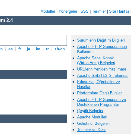
Modüller
|
Yönergeler
|
SSS
|
Terimler
|
Site Haritası
m 2.4
Sürümlerin Dağıtım Bilgileri
Apache HTTP Sunucusunun
en
|
es
|
fr
|
ja
|
ko
|
tr
|
zh-cn
Kullanımı
Apache Sanal Konak
(VirtualHost) Belgeleri
URL’lerin Yeniden Yazılması
Apache SSL/TLS Şifrelemesi
Kılavuzlar, Öğreticiler ve
Nasıllar
Platformlara Özgü Bilgiler
Apache HTTP Sunucusu ve
Desteklenen Programlar
Çeşitli Belgeler
Apache Modülleri
Geliştirici Belgeleri
Terimler ve Dizin