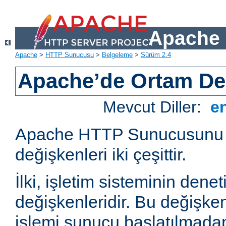
Apache 
Apache
>
HTTP Sunucusu
>
Belgeleme
>
Sürüm 2.4
Apache’de Ortam Değ
Mevcut Diller:
e
Apache HTTP Sunucusunu e
değişkenleri iki çeşittir.
İlki, işletim sisteminin dene
değişkenleridir. Bu değişke
işlemi sunucu başlatılmadan