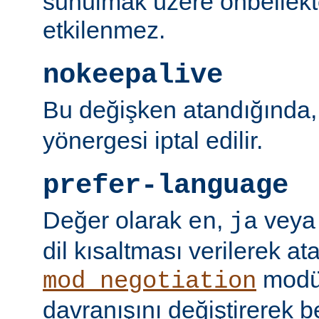
sunulmak üzere önbellekt
etkilenmez.
nokeepalive
Bu değişken atandığında
yönergesi iptal edilir.
prefer-language
Değer olarak
,
vey
en
ja
dil kısaltması verilerek a
modü
mod_negotiation
davranışını değiştirerek bel