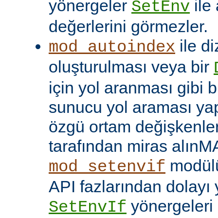
yönergeler
ile
SetEnv
değerlerini görmezler.
ile di
mod_autoindex
oluşturulması veya bir
için yol aranması gibi b
sunucu yol araması yap
özgü ortam değişkenleri
tarafından miras alınM
modülü
mod_setenvif
API fazlarından dolayı y
yönergeleri 
SetEnvIf