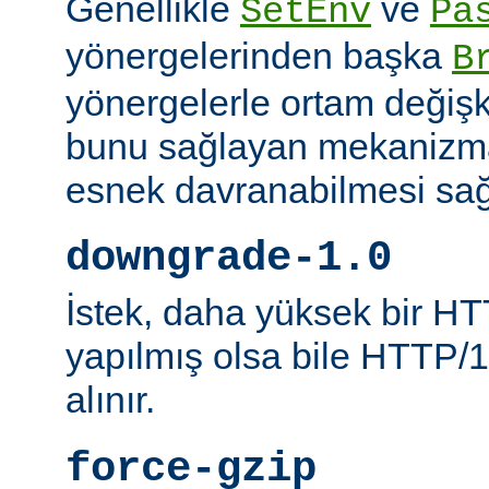
Genellikle
ve
SetEnv
Pa
yönergelerinden başka
B
yönergelerle ortam değişk
bunu sağlayan mekanizmal
esnek davranabilmesi sağl
downgrade-1.0
İstek, daha yüksek bir HT
yapılmış olsa bile HTTP/1.
alınır.
force-gzip