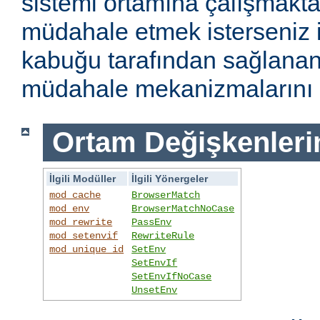
sistemi ortamına çalışmakt
müdahale etmek isterseniz i
kabuğu tarafından sağlanan
müdahale mekanizmalarını k
Ortam Değişkenleri
İlgili Modüller
İlgili Yönergeler
mod_cache
BrowserMatch
mod_env
BrowserMatchNoCase
mod_rewrite
PassEnv
mod_setenvif
RewriteRule
mod_unique_id
SetEnv
SetEnvIf
SetEnvIfNoCase
UnsetEnv