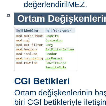
değerlendirilMEZ.
Ortam Değişkenleri
İlgili Modüller
İlgili Yönergeler
mod_authz_host
Require
mod_cgi
CustomLog
mod_ext_filter
Deny
mod_headers
ExtFilterDefine
mod_include
Header
mod_log_config
LogFormat
mod_rewrite
RewriteCond
RewriteRule
CGI Betikleri
Ortam değişkenlerinin ba
biri CGI betikleriyle iletiş