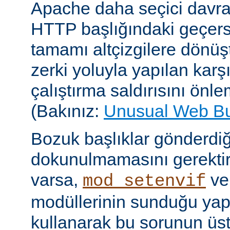
Apache daha seçici davr
HTTP başlığındaki geçersi
tamamı altçizgilere dönüşt
zerki yoluyla yapılan karşı-
çalıştırma saldırısını önle
(Bakınız:
Unusual Web B
Bozuk başlıklar gönderdiğ
dokunulmamasını gerektire
varsa,
v
mod_setenvif
modüllerinin sunduğu yapı
kullanarak bu sorunun üs