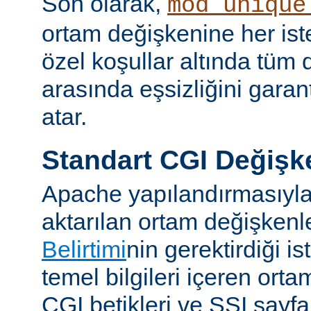
Son olarak,
mod_unique
ortam değişkenine her iste
özel koşullar altında tüm d
arasında eşsizliğini garan
atar.
Standart CGI Değişke
Apache yapılandırmasıyl
aktarılan ortam değişken
Belirtimi
nin gerektirdiği i
temel bilgileri içeren ort
CGI betikleri ve SSI sayf