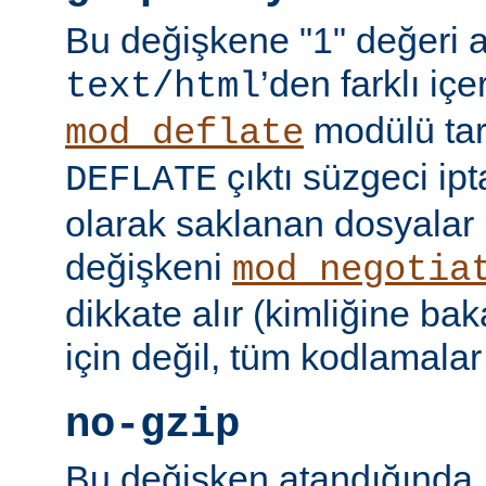
Bu değişkene "1" değeri 
’den farklı içer
text/html
modülü tar
mod_deflate
çıktı süzgeci ipta
DEFLATE
olarak saklanan dosyalar 
değişkeni
mod_negotia
dikkate alır (kimliğine ba
için değil, tüm kodlamalar
no-gzip
Bu değişken atandığında