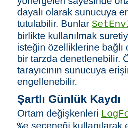
yönergeleri sayesinde or
dayalı olarak sunucuya er
tutulabilir. Bunlar
SetEnv
birlikte kullanılmak suret
isteğin özelliklerine bağl
bir tarzda denetlenebilir. Ö
tarayıcının sunucuya eriş
engellenebilir.
Şartlı Günlük Kaydı
Ortam değişkenleri
LogF
seçeneği kullanılarak 
%e