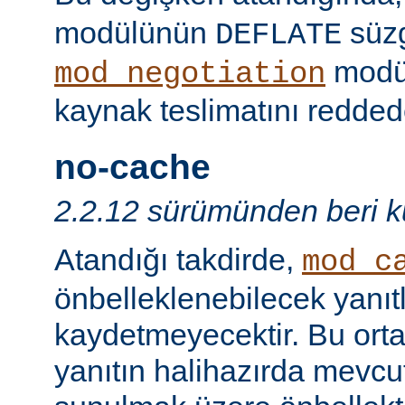
modülünün
süzg
DEFLATE
modü
mod_negotiation
kaynak teslimatını redded
no-cache
2.2.12 sürümünden beri ku
Atandığı takdirde,
mod_c
önbelleklenebilecek yanıtl
kaydetmeyecektir. Bu orta
yanıtın halihazırda mevcut