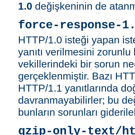
1.0
değişkeninin de atanm
force-response-1
HTTP/1.0 isteği yapan is
yanıtı verilmesini zorunlu 
vekillerindeki bir sorun n
gerçeklenmiştir. Bazı HTT
HTTP/1.1 yanıtlarında do
davranmayabilirler; bu d
bunların sorunları giderileb
gzip-only-text/h