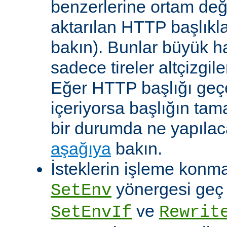
benzerlerine ortam değ
aktarılan HTTP başlıkla
bakın). Bunlar büyük h
sadece tireler altçizgil
Eğer HTTP başlığı geçe
içeriyorsa başlığın tam
bir durumda ne yapılac
aşağıya
bakın.
İsteklerin işleme konma
yönergesi geç ça
SetEnv
ve
SetEnvIf
Rewrit