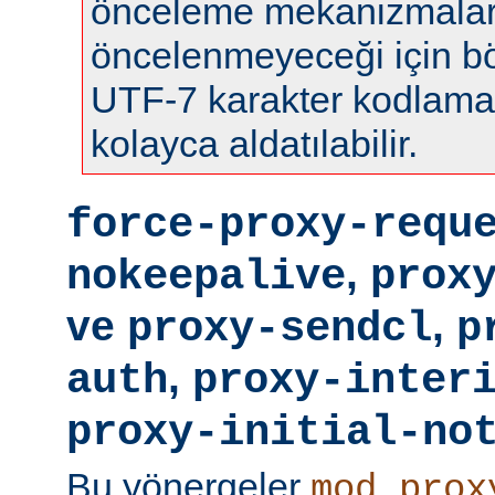
önceleme mekanizmalar
öncelenmeyeceği için böy
UTF-7 karakter kodlamas
kolayca aldatılabilir.
force-proxy-requ
,
nokeepalive
prox
ve
,
proxy-sendcl
p
,
auth
proxy-inter
proxy-initial-no
Bu yönergeler
mod_prox