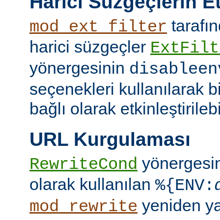
Harici Süzgeçlerin Et
tarafın
mod_ext_filter
harici süzgeçler
ExtFilt
yönergesinin
disableen
seçenekleri kullanılarak 
bağlı olarak etkinleştirilebil
URL Kurgulaması
yönergesi
RewriteCond
olarak kullanılan
%{ENV:
yeniden y
mod_rewrite