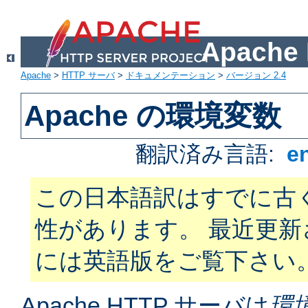
Apach
Apache
>
HTTP サーバ
>
ドキュメンテーション
>
バージョン 2.4
Apache の環境変数
翻訳済み言語:
e
この日本語訳はすでに古
性があります。 最近更
には英語版をご覧下さい
Apache HTTP サーバは
環