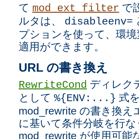
て
で
mod_ext_filter
ルタは、
disableenv=
プションを使って、環境
適用ができます。
URL の書き換え
ディレク
RewriteCond
として
式を
%{ENV:...}
mod_rewrite の書
に基いて条件分岐を行な
mod_rewrite が使用