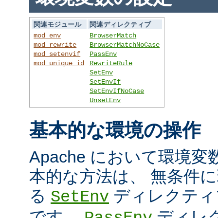
関連モジュール
関連ディレクティブ
mod_env
BrowserMatch
mod_rewrite
BrowserMatchNoCase
mod_setenvif
PassEnv
mod_unique_id
RewriteRule
SetEnv
SetEnvIf
SetEnvIfNoCase
UnsetEnv
基本的な環境の操作
Apache において環境
本的な方法は、 無条件
る
ディレクティ
SetEnv
です。
ディレ
PassEnv