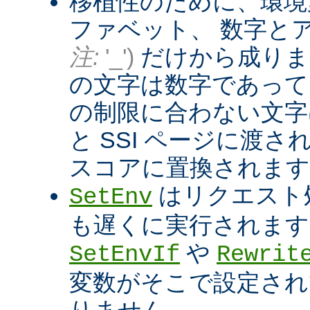
移植性のために、環境
ファベット、 数字と
注:
'_')
だけから成りま
の文字は数字であって
の制限に合わない文字は
と SSI ページに渡
スコアに置換されます
はリクエスト
SetEnv
も遅くに実行されます
や
SetEnvIf
Rewrit
変数がそこで設定され
りません。