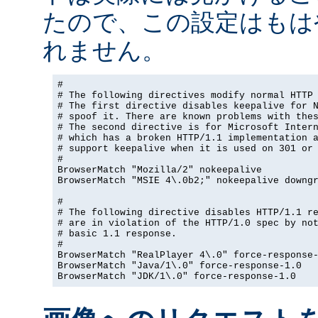
たので、この設定はもは
れません。
#

# The following directives modify normal HTTP 
# The first directive disables keepalive for N
# spoof it. There are known problems with thes
# The second directive is for Microsoft Intern
# which has a broken HTTP/1.1 implementation a
# support keepalive when it is used on 301 or 
#

BrowserMatch "Mozilla/2" nokeepalive

BrowserMatch "MSIE 4\.0b2;" nokeepalive downgr
#

# The following directive disables HTTP/1.1 re
# are in violation of the HTTP/1.0 spec by not
# basic 1.1 response.

#

BrowserMatch "RealPlayer 4\.0" force-response-
BrowserMatch "Java/1\.0" force-response-1.0

BrowserMatch "JDK/1\.0" force-response-1.0