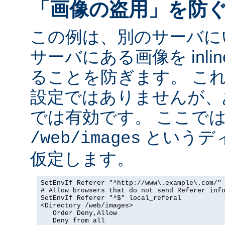
「画像の盗用」を防
この例は、別のサーバに
サーバにある画像を inli
ることを防ぎます。 こ
設定ではありませんが、
では有効です。 ここで
というデ
/web/images
仮定します。
SetEnvIf Referer "^http://www\.example\.com/" 
# Allow browsers that do not send Referer info
SetEnvIf Referer "^$" local_referal

<Directory /web/images>

   Order Deny,Allow

   Deny from all
