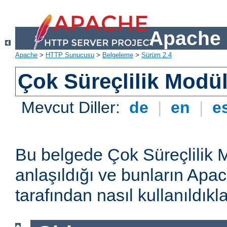
Apache 
Apache
>
HTTP Sunucusu
>
Belgeleme
>
Sürüm 2.4
Çok Süreçlilik Modül
Mevcut Diller:
de
|
en
|
e
Bu belgede Çok Süreçlilik 
anlaşıldığı ve bunların A
tarafından nasıl kullanıldıkla