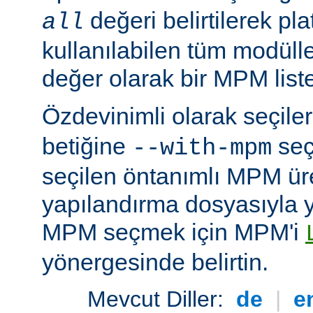
değeri belirtilerek pla
all
kullanılabilen tüm modüller
değer olarak bir MPM listesi
Özdevinimli olarak seçil
betiğine
seç
--with-mpm
seçilen öntanımlı MPM ür
yapılandırma dosyasıyla yü
MPM seçmek için MPM'i
yönergesinde belirtin.
Mevcut Diller:
de
|
e