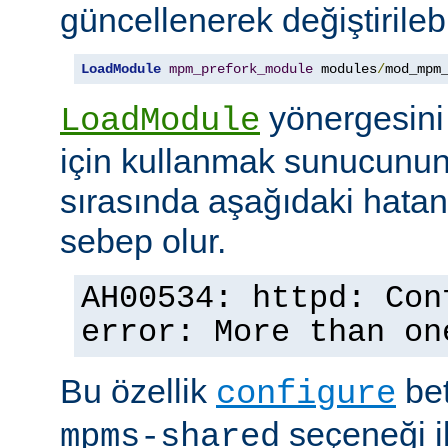
güncellenerek değiştirilebil
LoadModule
mpm_prefork_module
 modules
/
mod_mpm
yönergesini
LoadModule
için kullanmak sunucunun
sırasında aşağıdaki hata
sebep olur.
AH00534: httpd: Con
error: More than on
Bu özellik
bet
configure
seçeneği ile
mpms-shared