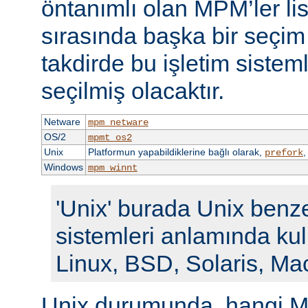
öntanımlı olan MPM’ler li
sırasında başka bir seçi
takdirde bu işletim siste
seçilmiş olacaktır.
Netware
mpm_netware
OS/2
mpmt_os2
Unix
Platformun yapabildiklerine bağlı olarak,
prefork
Windows
mpm_winnt
'Unix' burada Unix benze
sistemleri anlamında kull
Linux, BSD, Solaris, Ma
Unix durumunda, hangi M