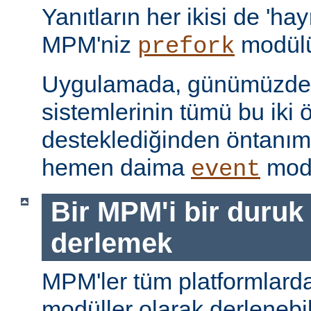
Yanıtların her ikisi de 'hay
MPM'niz
modülü
prefork
Uygulamada, günümüzdeki
sistemlerinin tümü bu iki ö
desteklediğinden öntanı
hemen daima
modü
event
Bir MPM'i bir duruk
derlemek
MPM'ler tüm platformlarda
modüller olarak derlenebi