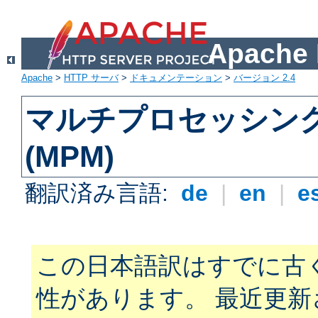
Apach
Apache
>
HTTP サーバ
>
ドキュメンテーション
>
バージョン 2.4
マルチプロセッシン
(MPM)
翻訳済み言語:
de
|
en
|
e
この日本語訳はすでに古
性があります。 最近更