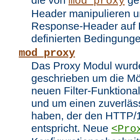
die von
ge
mod_proxy
Header manipulieren un
Response-Header auf 
definierten Bedingung
mod_proxy
Das Proxy Modul wurd
geschrieben um die Mö
neuen Filter-Funktiona
und um einen zuverläs
haben, der den HTTP/1
entspricht. Neue
<Pro