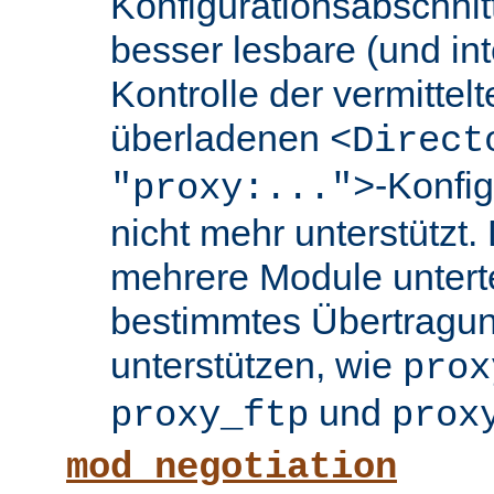
Konfigurationsabschnit
besser lesbare (und int
Kontrolle der vermittel
überladenen
<Direct
-Konfi
"proxy:...">
nicht mehr unterstützt.
mehrere Module untertei
bestimmtes Übertragun
unterstützen, wie
prox
und
proxy_ftp
prox
mod_negotiation