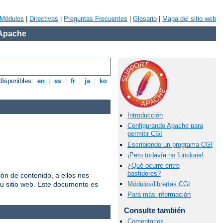
Módulos
|
Directivas
|
Preguntas Frecuentes
|
Glosario
|
Mapa del sitio web
 Apache
disponibles:
en
|
es
|
fr
|
ja
|
ko
Introducción
Configurando Apache para
permitir CGI
Escribiendo un programa CGI
¡Pero todavía no funciona!
¿Qué ocurre entre
bastidores?
n de contenido, a ellos nos
u sitio web. Este documento es
Módulos/librerías CGI
Para más información
Consulte también
Comentarios