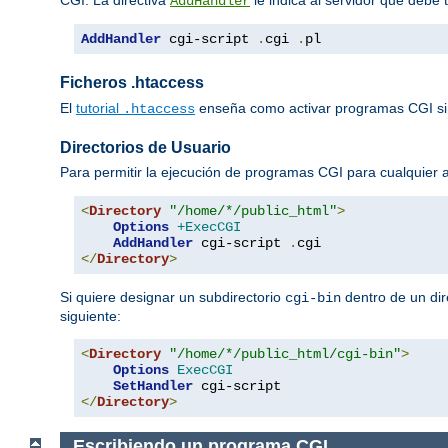
AddHandler
AddHandler
 cgi-script 
.
cgi 
.
pl
Ficheros .htaccess
El
tutorial
enseña como activar programas CGI si
.htaccess
Directorios de Usuario
Para permitir la ejecución de programas CGI para cualquier
<
Directory
"/home/*/public_html"
>
Options
+ExecCGI
AddHandler
 cgi-script 
.
</
Directory
>
Si quiere designar un subdirectorio
dentro de un dir
cgi-bin
siguiente:
<
Directory
"/home/*/public_html/cgi-bin"
>
Options
ExecCGI
SetHandler
</
Directory
>
Escribiendo un programa CGI