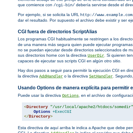
que comience con
debería servirse desde el dire
/cgi-bin/
Por ejemplo, si se solicita la URL
http://www.example.com
dar el resultado. Por supuesto el archivo debe existir y ser 
CGI fuera de directorios ScriptAlias
Los programas CGI habitualmente se restringen a los directo
de una manera más segura quien puede ejecutar programas C
no se puedan ejecutar desde directorios seleccionados de ma
sus directorios home con la directiva
. Si quieren te
UserDir
capaces de ejecutar sus scripts CGI en algún otro sitio.
Hay dos pasos a seguir para permitir la ejecución CGI en dir
la directiva
o la directiva
. Segundo
AddHandler
SetHandler
Usando Options de manera explícita para permitir 
Puede usar la directiva
, en el archivo de configurac
Options
<
Directory
"/usr/local/apache2/htdocs/somedir
Options
+ExecCGI
</
Directory
>
Esta directiva de aquí arriba le indica a Apache que debe per
CGI. La directiva
le indica al servidor que debe 