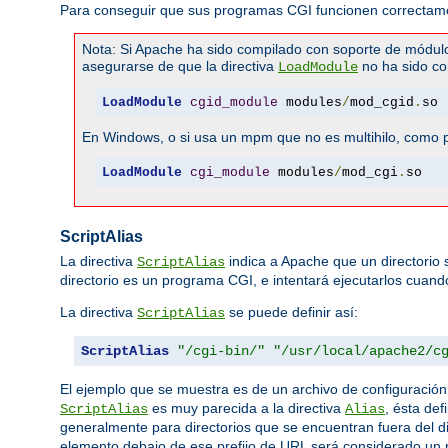
Para conseguir que sus programas CGI funcionen correctamen
Nota: Si Apache ha sido compilado con soporte de módul
asegurarse de que la directiva
no ha sido co
LoadModule
LoadModule
cgid_module
 modules
/
mod_cgid
.
so
En Windows, o si usa un mpm que no es multihilo, como pr
LoadModule
cgi_module
 modules
/
mod_cgi
.
so
ScriptAlias
La directiva
indica a Apache que un directorio
ScriptAlias
directorio es un programa CGI, e intentará ejecutarlos cuando 
La directiva
se puede definir así:
ScriptAlias
ScriptAlias
"/cgi-bin/"
"/usr/local/apache2/c
El ejemplo que se muestra es de un archivo de configuració
es muy parecida a la directiva
, ésta def
ScriptAlias
Alias
generalmente para directorios que se encuentran fuera del d
elemento debajo de ese prefijo de URL será considerado un p