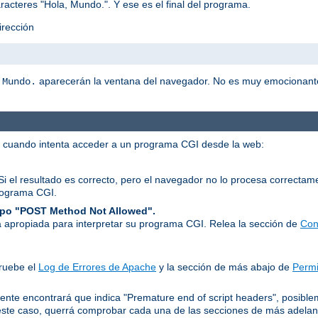
racteres "Hola, Mundo.". Y ese es el final del programa.
irección
aparecerán la ventana del navegador. No es muy emocionant
 Mundo.
r cuando intenta acceder a un programa CGI desde la web:
Si el resultado es correcto, pero el navegador no lo procesa correcta
rograma CGI.
tipo "POST Method Not Allowed".
 apropiada para interpretar su programa CGI. Relea la sección de
Con
ruebe el
Log de Errores de Apache
y la sección de más abajo de
Permi
ente encontrará que indica "Premature end of script headers", posib
ste caso, querrá comprobar cada una de las secciones de más adelan