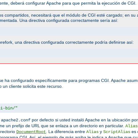
te, deberá configurar Apache para que permita la ejecución de CGI. H
os compartidos, necesitará que el módulo de CGI esté cargado; en su
mentada. Una directiva configurada correctamente sería así:
efork, una directiva configurada correctamente podría definirse así:
 se ha configurado específicamente para programas CGI. Apache asumi
un cliente solicita este recurso.
gi-bin/"
n
por defecto si usted instaló Apache en la ubicación por
apache2.conf
ine un prefijo de URL que se enlaza a un directorio en particular.
Alias
irectorio
. La diferencia entre
y
es 
DocumentRoot
Alias
ScriptAlias
rograma CGI. Así, el ejemplo de más arriba le indica a Apache que cua