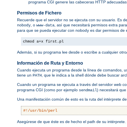
programa CGI genere las cabeceras HTTP adecuadas
Permisos de Fichero
Recuerde que el servidor no se ejecuta con su usuario. Es dec
, o
, así que necesitará permisos extra par
nobody
www-data
para que se pueda ejecutar con
es dar permisos de e
nobody
chmod a+x first.pl
Además, si su programa lee desde o escribe a cualquier otro/
Información de Ruta y Entorno
Cuando ejecuta un programa desde la línea de comandos, usted
tiene un
, que le indica a la shell dónde debe buscar ar
PATH
Cuando un programa se ejecuta a través del servidor web 
programa CGI (como por ejemplo
) necesitará que
sendmail
Una manifestación común de esto es la ruta del intérprete d
#!/usr/bin/perl
Asegúrese de que éste es de hecho el path de su intérprete.