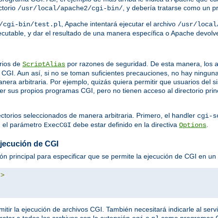
ctorio
, y debería tratarse como un 
/usr/local/apache2/cgi-bin/
, Apache intentará ejecutar el archivo
/cgi-bin/test.pl
/usr/local
ejecutable, y dar el resultado de una manera específica o Apache devol
rios de
por razones de seguridad. De esta manera, los a
ScriptAlias
GI. Aun así, si no se toman suficientes precauciones, no hay ningun
nera arbitraria. Por ejemplo, quizás quiera permitir que usuarios del
ner sus propios programas CGI, pero no tienen acceso al directorio prin
ectorios seleccionados de manera arbitraria. Primero, el handler
cgi-s
, el parámetro
debe estar definido en la directiva
.
ExecCGI
Options
ejecución de CGI
ión principal para especificar que se permite la ejecución de CGI en un d
"
>
mitir la ejecución de archivos CGI. También necesitará indicarle al serv
tratar a todos los archivos con la extensión
o
como programas 