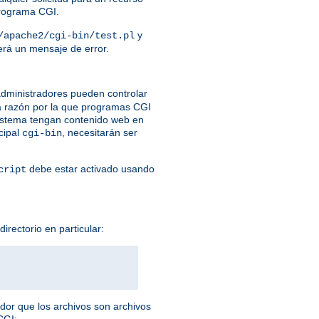
programa CGI.
y
/apache2/cgi-bin/test.pl
verá un mensaje de error.
dministradores pueden controlar
a razón por la que programas CGI
 sistema tengan contenido web en
cipal
, necesitarán ser
cgi-bin
debe estar activado usando
cript
irectorio en particular:
idor que los archivos son archivos
CGI: