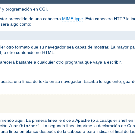
'' y programación en CGI.
estar precedido de una cabecera
MIME-type
. Esta cabecera HTTP le ind
o será algo como:
ier otro formato que su navegador sea capaz de mostrar. La mayor pa
f, u otro contenido no-HTML.
arecerá bastante a cualquier otro programa que vaya a escribir.
stra una línea de texto en su navegador. Escriba lo siguiente, guárd
ocurriendo aquí. La primera línea le dice a Apache (o a cualquier shell e
ación
. La segunda línea imprime la declaración de C
/usr/bin/perl
una línea en blanco después de la cabecera para indicar el final de l