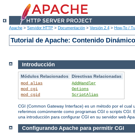
Apache
>
Servidor HTTP
>
Documentación
>
Versión 2.4
>
How-To / Tu
Tutorial de Apache: Contenido Dinámic
Introducción
Módulos Relacionados
Directivas Relacionadas
mod_alias
AddHandler
mod_cgi
Options
mod_cgid
ScriptAlias
CGI (Common Gateway Interface) es un método por el cual un
referimos comúnmente como programas CGI o scripts CGI. Es
una introducción para configurar CGI en su servidor web Apac
Configurando Apache para permitir CGI