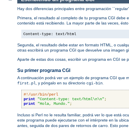
Hay dos diferencias principales entre programación ``regular
Primera, el resultado al completo de tu programa CGI debe 
contenido está recibiendo. La mayor parte de las veces, ést
Content-type: text/html
Segunda, el resultado debe estar en formato HTML, o cualqu
otras escribirá un programa CGI que devuelve una imagen gi
Aparte de estas dos cosas, escribir un programa en CGI se p
Su primer programa CGI
A continuación podrá ver un ejemplo de programa CGI que mue
, y póngalo en su directorio
.
first.pl
cgi-bin
#!/usr/bin/perl
print
"Content-type: text/html\n\n"
;
print
"Hola, Mundo."
;
Incluso si Perl no le resulta familiar, podrá ver lo que está 
este programa puede ejecutarse con el intérprete en la ubic
antes, seguida de dos pares de retornos de carro. Esto pone 