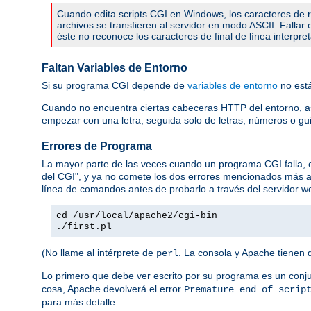
Cuando edita scripts CGI en Windows, los caracteres de re
archivos se transfieren al servidor en modo ASCII. Falla
éste no reconoce los caracteres de final de línea interpr
Faltan Variables de Entorno
Si su programa CGI depende de
variables de entorno
no está
Cuando no encuentra ciertas cabeceras HTTP del entorno, 
empezar con una letra, seguida solo de letras, números o gu
Errores de Programa
La mayor parte de las veces cuando un programa CGI falla,
del CGI", y ya no comete los dos errores mencionados más 
línea de comandos antes de probarlo a través del servidor we
cd /usr/local/apache2/cgi-bin
./first.pl
(No llame al intérprete de
. La consola y Apache tienen 
perl
Lo primero que debe ver escrito por su programa es un conj
cosa, Apache devolverá el error
Premature end of scrip
para más detalle.