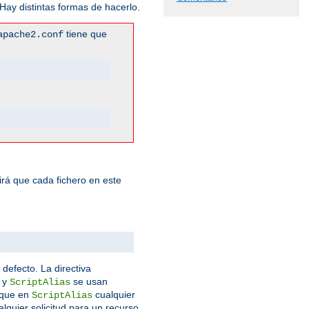
ay distintas formas de hacerlo.
tiene que
apache2.conf
rá que cada fichero en este
 defecto. La directiva
y
se usan
ScriptAlias
que en
cualquier
ScriptAlias
lquier solicitud para un recurso