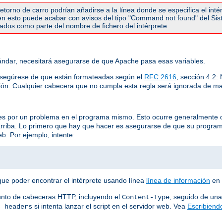
torno de carro podrían añadirse a la línea donde se especifica el inté
r en esto puede acabar con avisos del tipo "Command not found" del Si
etados como parte del nombre de fichero del intérprete.
ndar, necesitará asegurarse de que Apache pasa esas variables.
asegúrese de que están formateadas según el
RFC 2616
, sección 4.2
ión. Cualquier cabecera que no cumpla esta regla será ignorada de ma
 es por un problema en el programa mismo. Esto ocurre generalmente 
arriba. Lo primero que hay que hacer es asegurarse de que su progra
b. Por ejemplo, intente:
que poder encontrar el intérprete usando línea
línea de información
en 
unto de cabeceras HTTP, incluyendo el
, seguido de una
Content-Type
si intenta lanzar el script en el servidor web. Vea
Escribiend
t headers