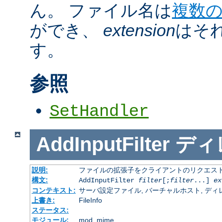
ん。 ファイル名は
複数
ができ、
extension
はそ
す。
参照
SetHandler
AddInputFilter
ディ
説明:
ファイルの拡張子をクライアントのリクエスト
構文:
AddInputFilter
filter
[;
filter
...]
ex
コンテキスト:
サーバ設定ファイル, バーチャルホスト, ディレクトリ
上書き:
FileInfo
ステータス:
モジュール:
mod_mime