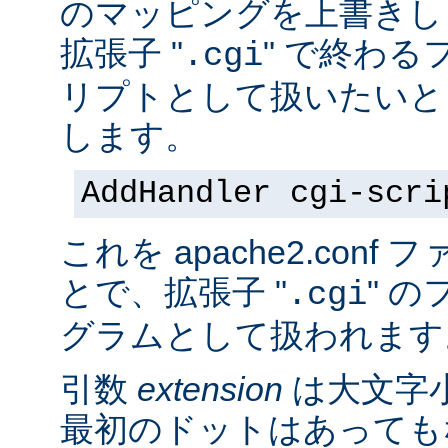
のマッピングを上書きし
拡張子 "
" で終わる
.cgi
リプトとして扱いたいと
します。
AddHandler cgi-scri
これを apache2.con
とで、拡張子 "
" の
.cgi
グラムとして扱われます
引数
extension
は大文字
最初のドットはあっても