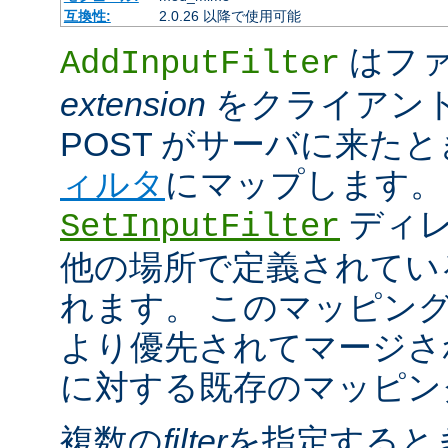
互換性:
2.0.26 以降で使用可能
はファ
AddInputFilter
extension
をクライアン
POST がサーバに来た
ィルタ
にマップします。
ディレ
SetInputFilter
他の場所で定義されてい
れます。 このマッピン
より優先されてマージさ
に対する既存のマッピン
複数の
filter
を指定すると