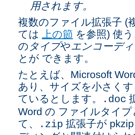
用されます。
複数のファイル拡張子 (
ては
上の節
を参照) 使
の
タイプ
や
エンコーディ
とが できます。
たとえば、Microsoft 
あり、サイズを小さくするた
ているとします。
拡
.doc
Word の ファイルタ
て、
拡張子が pkz
.zip