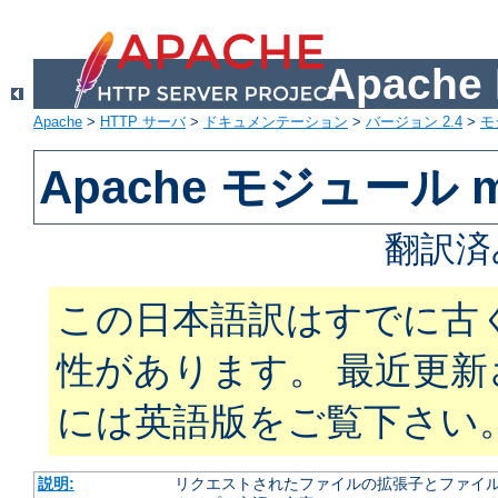
Apach
Apache
>
HTTP サーバ
>
ドキュメンテーション
>
バージョン 2.4
>
モ
Apache モジュール m
翻訳済
この日本語訳はすでに古
性があります。 最近更
には英語版をご覧下さい
説明:
リクエストされたファイルの拡張子とファイルの振