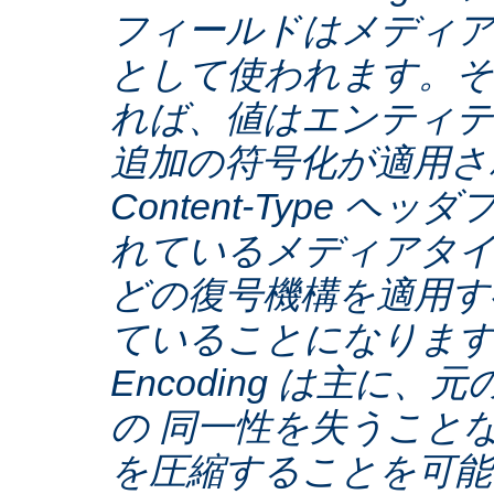
フィールドはメディア
として使われます。そ
れば、値はエンティテ
追加の符号化が適用さ
Content-Type ヘ
れているメディアタ
どの復号機構を適用す
ていることになります。C
Encoding は主に
の 同一性を失うこと
を圧縮することを可能