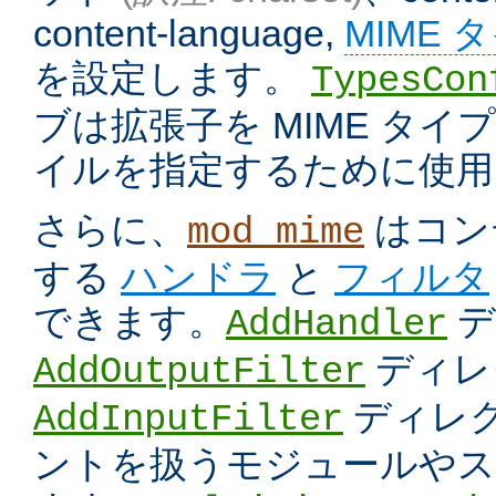
content-language,
MIME 
を設定します。
TypesCon
ブは拡張子を MIME タ
イルを指定するために使用
さらに、
はコン
mod_mime
する
ハンドラ
と
フィルタ
できます。
デ
AddHandler
ディレ
AddOutputFilter
ディレク
AddInputFilter
ントを扱うモジュールやス