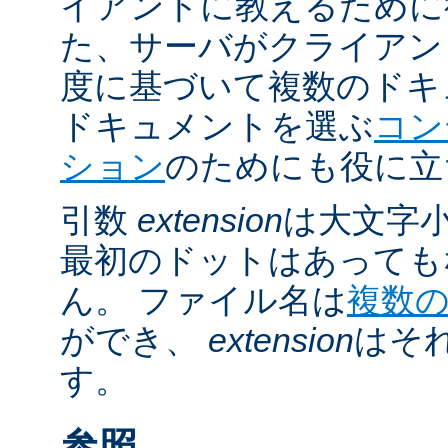
イアントに教えるために
た、サーバがクライアントの 
度に基づいて複数のドキ
ドキュメントを選ぶ
コン
ション
のためにも役に立
引数
extension
は大文字
最初のドットはあっても
ん。 ファイル名は
複数
ができ、
extension
はそ
す。
参照