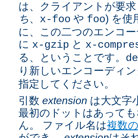
は、クライアントが要求し
ち
、
や
) を
x-foo
foo
に、この二つのエンコー
に
と
x-gzip
x-compre
る、ということです。
de
り新しいエンコーディン
指定してください。
引数
extension
は大文字
最初のドットはあっても
ん。 ファイル名は
複数
ができ、
extension
はそ