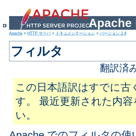
Apach
Apache
>
HTTP サーバ
>
ドキュメンテーション
>
バージョン 2.4
フィルタ
翻訳済
この日本語訳はすでに古
す。 最近更新された内
い。
Apache でのフィルタ