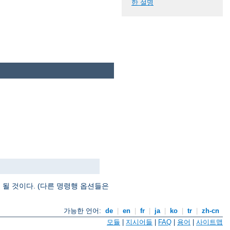
한 설명
될 것이다. (다른 명령행 옵션들은
가능한 언어:
de
|
en
|
fr
|
ja
|
ko
|
tr
|
zh-cn
모듈
|
지시어들
|
FAQ
|
용어
|
사이트맵