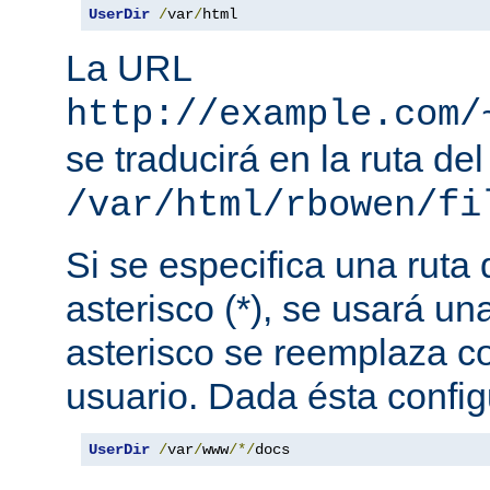
UserDir
/
var
/
html
La URL
http://example.com/
se traducirá en la ruta del
/var/html/rbowen/fi
Si se especifica una ruta
asterisco (*), se usará una
asterisco se reemplaza c
usuario. Dada ésta config
UserDir
/
var
/
www
/*/
docs