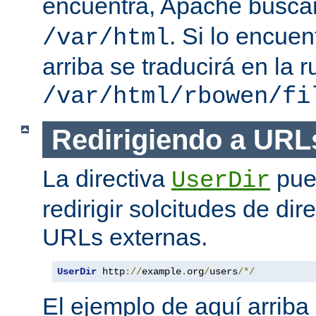
encuentra, Apache busc
. Si lo encue
/var/html
arriba se traducirá en la r
/var/html/rbowen/fi
Redirigiendo a URL
La directiva
pue
UserDir
redirigir solcitudes de dir
URLs externas.
UserDir
 http
://
example
.
org
/
users
/*/
El ejemplo de aquí arriba 