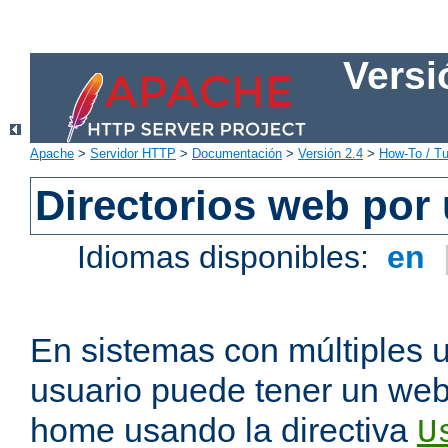
Versi
Apache
>
Servidor HTTP
>
Documentación
>
Versión 2.4
>
How-To / Tu
Directorios web por
Idiomas disponibles:
en
En sistemas con múltiples 
usuario puede tener un webs
home usando la directiva
U