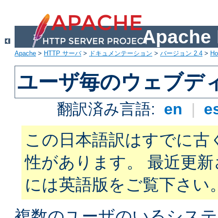
Apach
Apache
>
HTTP サーバ
>
ドキュメンテーション
>
バージョン 2.4
>
H
ユーザ毎のウェブデ
翻訳済み言語:
en
|
e
この日本語訳はすでに古
性があります。 最近更
には英語版をご覧下さい
複数のユーザのいるシステ