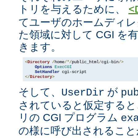
トリを与えるために、
<
てユーザのホームディレ
た領域に対して CGI を
きます。
<
Directory
/
home
/*/
public_html
/
cgi-bin
/>
Options
ExecCGI
SetHandler
</
Directory
>
そして、
が
UserDir
pu
されていると仮定すると
リの CGI プログラム
ex
の様に呼び出されること