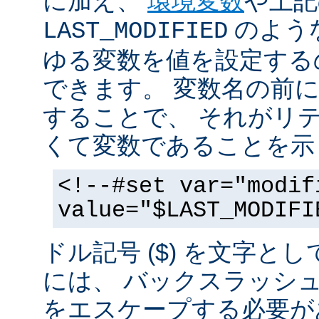
に加え、
環境変数
や上記
のような
LAST_MODIFIED
ゆる変数を値を設定する
できます。 変数名の前にド
することで、 それがリ
くて変数であることを示
<!--#set var="modif
value="$LAST_MODIFI
ドル記号 ($) を文字と
には、 バックスラッシ
をエスケープする必要が