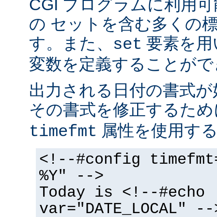
CGI プログラムに利用
の セットを含む多くの
す。また、
要素を用
set
変数を定義することがで
出力される日付の書式が
その書式を修正するた
属性を使用する
timefmt
<!--#config timefmt
%Y" -->
Today is <!--#echo
var="DATE_LOCAL" --