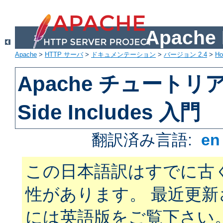
Apach
Apache
>
HTTP サーバ
>
ドキュメンテーション
>
バージョン 2.4
>
H
Apache チュートリアル
Side Includes 入門
翻訳済み言語:
e
この日本語訳はすでに古
性があります。 最近更
には英語版をご覧下さい