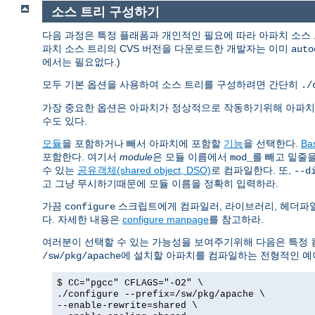
소스 트리 구성하기
다음 과정은 특정 플래폼과 개인적인 필요에 따라 아파치 소스
파치 소스 트리의 CVS 버전을 다운로드한 개발자는 이미
auto
에서는 필요없다.)
모두 기본 옵션을 사용하여 소스 트리를 구성하려면 간단히
./
가장 중요한 옵션은 아파치가 정상적으로 작동하기위해 아파
수도 있다.
모듈
을 포함하거나 빼서 아파치에 포함할
기능
을 선택한다.
Ba
포함한다. 여기서
module
은 모듈 이름에서
를 빼고 밑줄
mod_
수 있는
공유객체(shared object, DSO)
로 컴파일한다. 또,
--d
고 그냥 무시하기때문에 모듈 이름을 정확히 입력하라.
가끔
스크립트에게 컴파일러, 라이브러리, 헤더파일
configure
다. 자세한 내용은
configure manpage
를 참고하라.
여러분이 선택할 수 있는 가능성을 보여주기위해 다음은 특정 
에 설치할 아파치를 컴파일하는 전형적인 예
/sw/pkg/apache
$ CC="pgcc" CFLAGS="-O2" \
./configure --prefix=/sw/pkg/apache \
--enable-rewrite=shared \