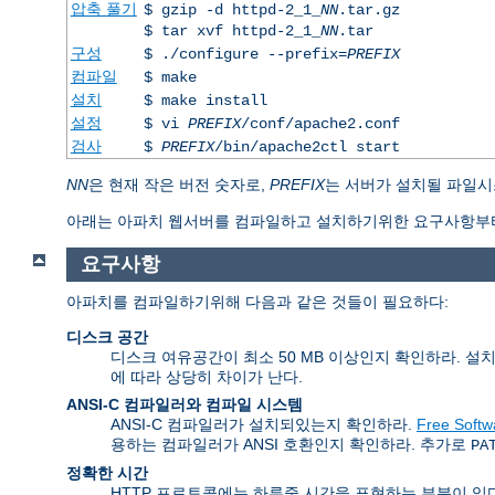
압축 풀기
$ gzip -d httpd-2_1_
NN
.tar.gz
$ tar xvf httpd-2_1_
NN
.tar
구성
$ ./configure --prefix=
PREFIX
컴파일
$ make
설치
$ make install
설정
$ vi
PREFIX
/conf/apache2.conf
검사
$
PREFIX
/bin/apache2ctl start
NN
은 현재 작은 버전 숫자로,
PREFIX
는 서버가 설치될 파일시
아래는 아파치 웹서버를 컴파일하고 설치하기위한 요구사항부터
요구사항
아파치를 컴파일하기위해 다음과 같은 것들이 필요하다:
디스크 공간
디스크 여유공간이 최소 50 MB 이상인지 확인하라. 설
에 따라 상당히 차이가 난다.
ANSI-C 컴파일러와 컴파일 시스템
ANSI-C 컴파일러가 설치되있는지 확인하라.
Free Softw
용하는 컴파일러가 ANSI 호환인지 확인하라. 추가로
PA
정확한 시간
HTTP 프로토콜에는 하루중 시간을 표현하는 부분이 있다. 그