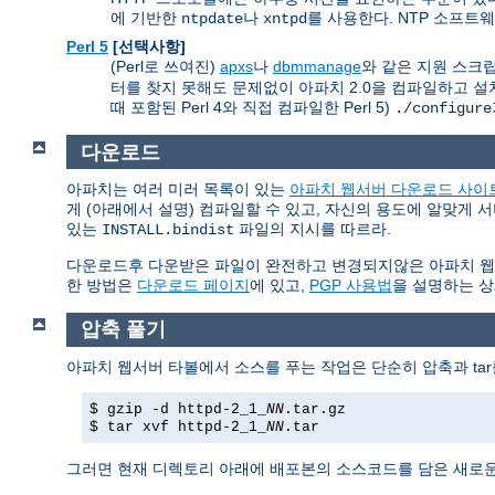
에 기반한
나
를 사용한다. NTP 소프트
ntpdate
xntpd
Perl 5
[선택사항]
(Perl로 쓰여진)
apxs
나
dbmmanage
와 같은 지원 스크립트
터를 찾지 못해도 문제없이 아파치 2.0을 컴파일하고 설치
때 포함된 Perl 4와 직접 컴파일한 Perl 5)
./configure
다운로드
아파치는 여러 미러 목록이 있는
아파치 웹서버 다운로드 사이
게 (아래에서 설명) 컴파일할 수 있고, 자신의 용도에 알맞게 
있는
파일의 지시를 따르라.
INSTALL.bindist
다운로드후 다운받은 파일이 완전하고 변경되지않은 아파치 웹서버임
한 방법은
다운로드 페이지
에 있고,
PGP 사용법
을 설명하는 상
압축 풀기
아파치 웹서버 타볼에서 소스를 푸는 작업은 단순히 압축과 tar
$ gzip -d httpd-2_1_
NN
.tar.gz
$ tar xvf httpd-2_1_
NN
.tar
그러면 현재 디렉토리 아래에 배포본의 소스코드를 담은 새로운