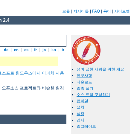
모듈
|
지시어들
|
FAQ
|
용어
|
사이트맵
 2.4
:
de
|
en
|
es
|
fr
|
ja
|
ko
|
tr
성미 급한 사람을 위한 개요
로소프트 윈도우즈에서 아파치 사용
요구사항
다운로드
 여러 오픈소스 프로젝트와 비슷한 환경
압축 풀기
소스 트리 구성하기
컴파일
설치
설정
검사
업그레이드