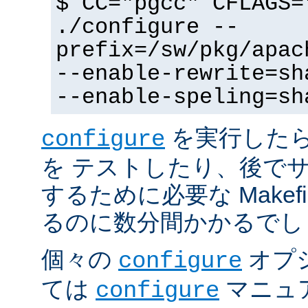
$ CC="pgcc" CFLAGS=
./configure --
prefix=/sw/pkg/apac
--enable-rewrite=sh
--enable-speling=sh
を実行した
configure
を テストしたり、後で
するために必要な Makef
るのに数分間かかるでし
個々の
オプ
configure
ては
マニュ
configure