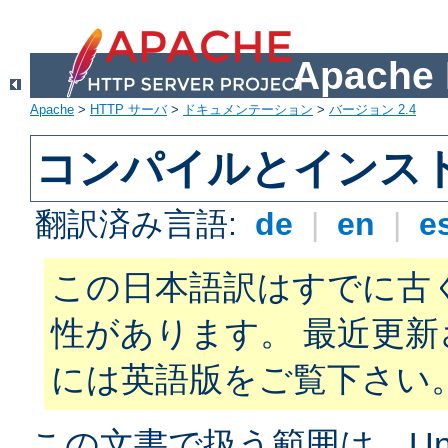
Apach
Apache
>
HTTP サーバ
>
ドキュメンテーション
>
バージョン 2.4
コンパイルとインス
翻訳済み言語:
de
|
en
|
e
この日本語訳はすでに古
性があります。 最近更
には英語版をご覧下さい
この文書で扱う範囲は、Unix