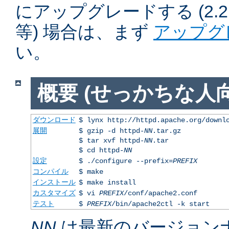
にアップグレードする (2.2.50
等) 場合は、まず
アップグ
い。
概要 (せっかちな人向
ダウンロード
$ lynx http://httpd.apache.org/downl
展開
$ gzip -d httpd-
NN
.tar.gz
$ tar xvf httpd-
NN
.tar
$ cd httpd-
NN
設定
$ ./configure --prefix=
PREFIX
コンパイル
$ make
インストール
$ make install
カスタマイズ
$ vi
PREFIX
/conf/apache2.conf
テスト
$
PREFIX
/bin/apache2ctl -k start
NN
は最新のバージョン