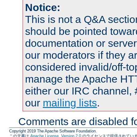
Notice:
This is not a Q&A sect
should be pointed towar
documentation or serve
our moderators if they a
considered invalid/off-t
manage the Apache HTTP
either our IRC channel, 
our
mailing lists
.
Comments are disabled fo
Copyright 2019 The Apache Software Foundation.
この文書は
Apache License, Version 2.0
のライセンスで提供されていま