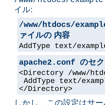
/www/htdocs/example
イル:
/www/htdocs/exampl
ァイルの 内容
AddType text/exampl
apache2.conf の
<Directory /www/htd
AddType text/examp
</Directory>
しかし、この設定はサー