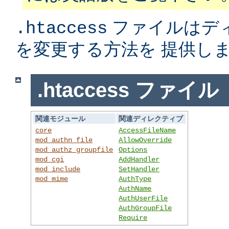
ファイルはデ
.htaccess
を変更する方法を 提供し
.htaccess ファイル
関連モジュール
関連ディレクティブ
core
AccessFileName
mod_authn_file
AllowOverride
mod_authz_groupfile
Options
mod_cgi
AddHandler
mod_include
SetHandler
mod_mime
AuthType
AuthName
AuthUserFile
AuthGroupFile
Require