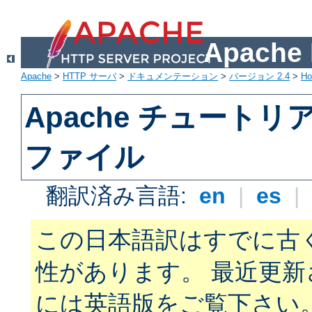
Apach
Apache
>
HTTP サーバ
>
ドキュメンテーション
>
バージョン 2.4
>
H
Apache チュートリアル:
ファイル
翻訳済み言語:
en
|
es
|
この日本語訳はすでに古
性があります。 最近更
には英語版をご覧下さい